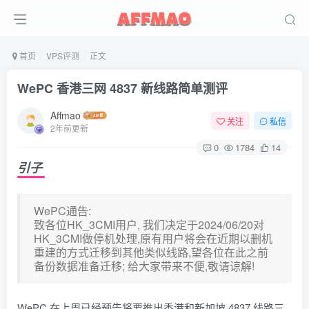
首页
VPS评测
正文
WePC 香港三网 4837 新线路简单测评
Affmao
关注
私信
2年前更新
0
1784
14
引子
WePC通告:
致各位HK_3CMI用户, 我们决定于2024/06/20对
HK_3CMI做停机处理,原有用户将会在近期以删机
重建的方式迁移到其他类似线路,望各位在此之前
备份数据准备迁移; 给大家带来不便,敬请谅解!
WePC 在上周已经预告将要推出香港和新加坡 4837 线路三