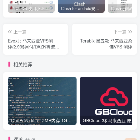
苹果 iOS 使用小火箭(shadowrocket)新手教程
Clash for android安卓客户端保姆级新手使用教程
上一篇
下一篇
Evoxt : 马来西亚VPS测
Terabix 黑五款 马来西亚柔
评/2.99$月付/DAZN等流媒
佛VPS 测评
体解锁
相关推荐
OneProvider 512MB内存 1Gbps端口 台湾KVM VPS测评
评论
抢沙发