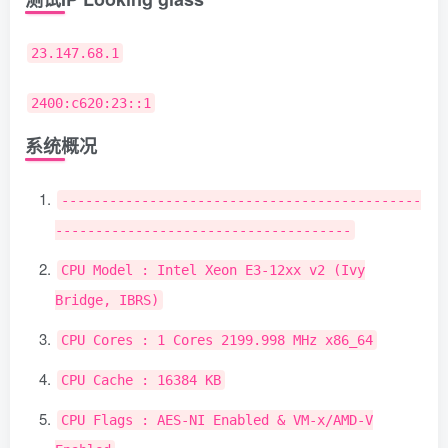
23.147.68.1
2400:c620:23::1
系统概况
---------------------------------------------
-------------------------------------
CPU
Model
:
Intel
Xeon
E3
-
12xx
v2
(
Ivy
Bridge
,
IBRS
)
CPU
Cores
:
1
Cores
2199.998
MHz
x86_64
CPU
Cache
:
16384
KB
CPU
Flags
:
AES
-
NI
Enabled
&
VM
-
x
/
AMD
-
V