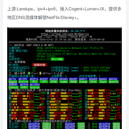
上游:Landups，ipv4+ipv6，接入Cogent+Lumen+IX，提供多
地区DNS流媒体解锁NetFlix/Disney+。