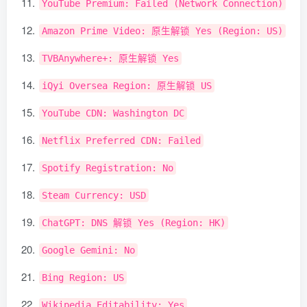
YouTube
Premium
:
Failed
(
Network
Connection
)
Amazon
Prime
Video
:
原生解锁
Yes
(
Region
:
US
)
TVBAnywhere
+:
原生解锁
Yes
iQyi
Oversea
Region
:
原生解锁
US
YouTube
CDN
:
Washington
DC
Netflix
Preferred
CDN
:
Failed
Spotify
Registration
:
No
Steam
Currency
:
USD
ChatGPT
:
DNS
解锁
Yes
(
Region
:
HK
)
Google
Gemini
:
No
Bing
Region
:
US
Wikipedia
Editability
:
Yes