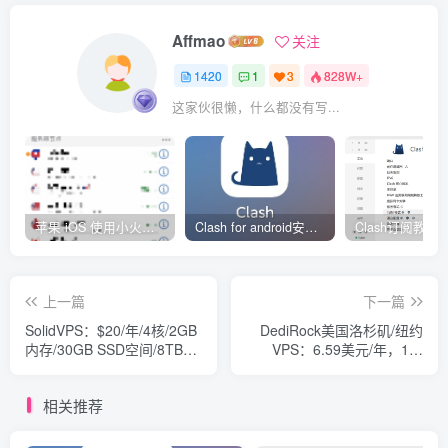
Affmao
关注
1420
1
3
828W+
这家伙很懒，什么都没有写...
苹果 iOS 使用小火箭(shadowrocket)新手教程
Clash for android安卓客户端保姆级新手使用教程
上一篇
下一篇
SolidVPS：$20/年/4核/2GB
DediRock美国洛杉矶/纽约
内存/30GB SSD空间/8TB流
VPS：6.59美元/年，1核
量/10Gbps端口/KVM/立陶
2G/30GB SSD/2TB流
宛/美国
量/1Gbps
相关推荐