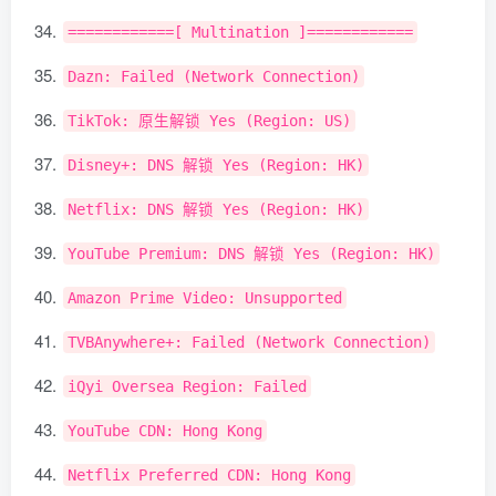
============[
Multination
]============
Dazn
:
Failed
(
Network
Connection
)
TikTok
:
原生解锁
Yes
(
Region
:
US
)
Disney
+:
DNS
解锁
Yes
(
Region
:
HK
)
Netflix
:
DNS
解锁
Yes
(
Region
:
HK
)
YouTube
Premium
:
DNS
解锁
Yes
(
Region
:
HK
)
Amazon
Prime
Video
:
Unsupported
TVBAnywhere
+:
Failed
(
Network
Connection
)
iQyi
Oversea
Region
:
Failed
YouTube
CDN
:
Hong
Kong
Netflix
Preferred
CDN
:
Hong
Kong