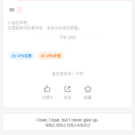
©
版权声明
文章版权归作者所有，未经允许请勿转载。
THE END
VPS优惠
VPS评测
喜欢就支持一下吧
点赞
6
分享
收藏
I lose, I lose, but I never give up.
我输过,我败过,但我从未放弃过