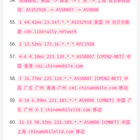
地理路径：美国
->
香港
->
广东
->
上海
自治系统路
径：
AS152918
->
AS58807
->
AS9808
1
44.42ms
23.147
.*.*
AS152918
美国
州
坎贝尔斯
堡
cdn
.
liberally
.
network
2
12.52ms
172.16
.*.*
*
RFC1918
4
-
6
4.10ms
223.120
.*.*
AS58807
[
CMIN2
-
NET
]
中
国
香港
cmi
.
chinamobile
.
com
7
16.77ms
223.120
.*.*
AS58807
[
CMIN2
-
NET
]
中
国
广东
广州
香港-广州
cmi
.
chinamobile
.
com
移动
8
-
10
6.99ms
221.183
.*.*
AS9808
[
CMNET
]
中国
广
东
广州
X
-
I chinamobileltd
.
com
移动
11
-
13
58.32ms
221.183
.*.*
AS9808
[
CMNET
]
中国
上海
chinamobileltd
.
com
移动