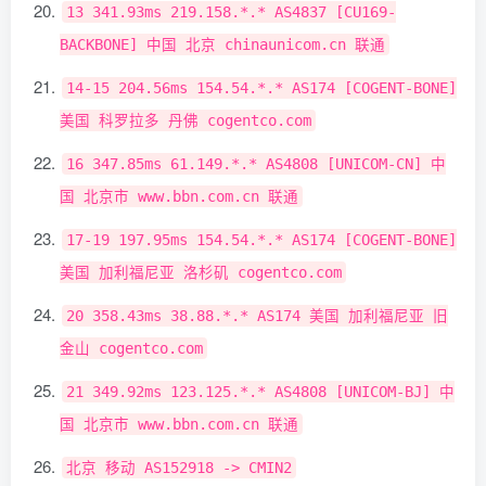
13
341.93ms
219.158
.*.*
AS4837
[
CU169
-
BACKBONE
]
中国
北京
chinaunicom
.
cn
联通
14
-
15
204.56ms
154.54
.*.*
AS174
[
COGENT
-
BONE
]
美国
科罗拉多
丹佛
cogentco
.
com
16
347.85ms
61.149
.*.*
AS4808
[
UNICOM
-
CN
]
中
国
北京市
www
.
bbn
.
com
.
cn
联通
17
-
19
197.95ms
154.54
.*.*
AS174
[
COGENT
-
BONE
]
美国
加利福尼亚
洛杉矶
cogentco
.
com
20
358.43ms
38.88
.*.*
AS174
美国
加利福尼亚
旧
金山
cogentco
.
com
21
349.92ms
123.125
.*.*
AS4808
[
UNICOM
-
BJ
]
中
国
北京市
www
.
bbn
.
com
.
cn
联通
北京
移动
AS152918
->
CMIN2