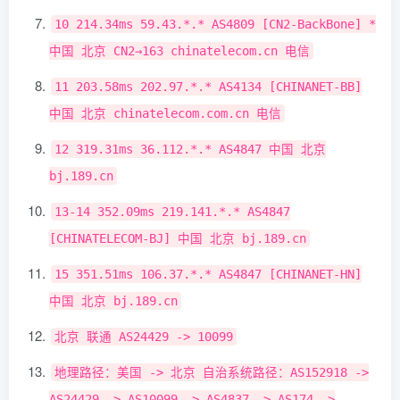
10
214.34ms
59.43
.*.*
AS4809
[
CN2
-
BackBone
]
*
中国
北京
CN2
→
163
chinatelecom
.
cn
电信
11
203.58ms
202.97
.*.*
AS4134
[
CHINANET
-
BB
]
中国
北京
chinatelecom
.
com
.
cn
电信
12
319.31ms
36.112
.*.*
AS4847
中国
北京
bj
.
189.cn
13
-
14
352.09ms
219.141
.*.*
AS4847
[
CHINATELECOM
-
BJ
]
中国
北京
bj
.
189.cn
15
351.51ms
106.37
.*.*
AS4847
[
CHINANET
-
HN
]
中国
北京
bj
.
189.cn
北京
联通
AS24429
->
10099
地理路径：美国
->
北京
自治系统路径：
AS152918
->
AS24429
->
AS10099
->
AS4837
->
AS174
->