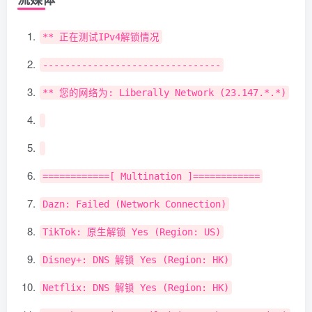
**
正在测试
IPv4
解锁情况
--------------------------------
**
您的网络为:
Liberally
Network
(
23.147
.*.*)
============[
Multination
]============
Dazn
:
Failed
(
Network
Connection
)
TikTok
:
原生解锁
Yes
(
Region
:
US
)
Disney
+:
DNS
解锁
Yes
(
Region
:
HK
)
Netflix
:
DNS
解锁
Yes
(
Region
:
HK
)