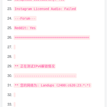
Instagram
Licensed
Audio
:
Failed
---
Forum
---
Reddit
:
Yes
=======================================
**
正在测试
IPv6
解锁情况
--------------------------------
**
您的网络为:
Landups
(
2400
:
c620
:
23
:*:*)