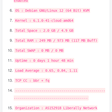
Enabled
OS
:
Debian
GNU
/
Linux
12
(
64
Bit
)
KVM
Kernel
:
6.1
.
0
-
41
-
cloud
-
amd64
Total
Space
:
2.0
GB
/
4.9
GB
Total
RAM
:
249
MB
/
973
MB
(
117
MB
Buff
)
Total
SWAP
:
0
MB
/
0
MB
Uptime
:
0
days
1
hour
48
min
Load
Average
:
0.65
,
0.84
,
1.11
TCP CC
:
bbr
+
fq
---------------------------------------------
-------------------------------------
Organization
:
AS152918
Liberally
Network