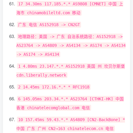
17
34.30ms
117.185
.*.*
AS9808
[
CMNET
]
中国
上
海市
chinamobileltd
.
com
移动
广东
电信
AS152918
->
CN2GT
地理路径：美国
->
广东
自治系统路径：
AS152918
->
AS23764
->
AS4809
->
AS4134
->
AS174
->
AS4134
->
AS174
->
AS4134
1
4.80ms
23.147
.*.*
AS152918
美国
州
坎贝尔斯堡
cdn
.
liberally
.
network
2
14.45ms
172.16
.*.*
*
RFC1918
6
145.05ms
203.34
.*.*
AS23764
[
CTHKI
-
HK
]
中国
香港
chinatelecomglobal
.
com
电信
10
157.45ms
59.43
.*.*
AS4809
[
CN2
-
BackBone
]
*
中国
广东
广州
CN2
→
163
chinatelecom
.
cn
电信