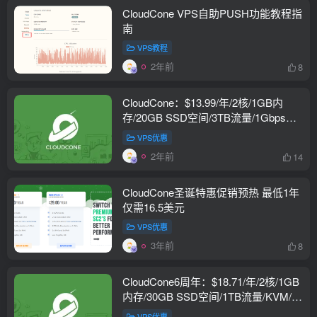
CloudCone VPS自助PUSH功能教程指
南
VPS教程
2年前
8
CloudCone：$13.99/年/2核/1GB内
存/20GB SSD空间/3TB流量/1Gbps端
口/KVM/洛杉矶
VPS优惠
2年前
14
CloudCone圣诞特惠促销预热 最低1年
仅需16.5美元
VPS优惠
3年前
8
CloudCone6周年：$18.71/年/2核/1GB
内存/30GB SSD空间/1TB流量/KVM/洛
杉矶/1Gbps端口
VPS优惠