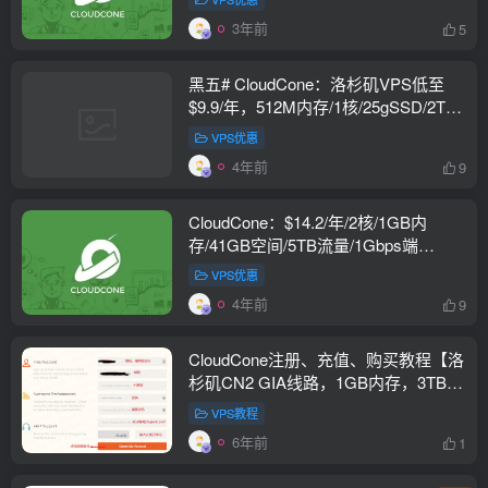
3年前
5
黑五# CloudCone：洛杉矶VPS低至
$9.9/年，512M内存/1核/25gSSD/2T流
量/1Gbps带宽
VPS优惠
4年前
9
CloudCone：$14.2/年/2核/1GB内
存/41GB空间/5TB流量/1Gbps端
口/KVM/洛杉矶
VPS优惠
4年前
9
CloudCone注册、充值、购买教程【洛
杉矶CN2 GIA线路，1GB内存，3TB月
流量，月付3.7美金】
VPS教程
6年前
1