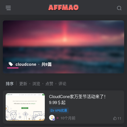
cloudcone
共9篇
排序
更新
浏览
点赞
评论
CloudCone家万圣节活动来了！
9.99＄起
VPS优惠
10个月前
11