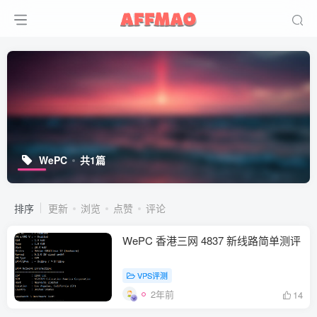
WePC
共1篇
排序
更新
浏览
点赞
评论
WePC 香港三网 4837 新线路简单测评
VPS评测
2年前
14