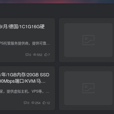
1.79/月/德国/1C1G16G硬
DataPasa，是一家VPS托管服务提供商，提供可靠的云服务器。 优惠码：LET10 — 任意套餐享受 10% 折扣（仅限首月） 套餐 vCPU 内存 NVMe硬盘 流量 月付价格 优惠后首月 VPS-1 1核 1GB 16GB NVMe ...
0
552
7
6/年/1GB内存/20GB SSD
00Mbps端口/KVM/马来
SVR4U，马来西亚商家，提供虚拟主机、VPS等，VPS根据性能不同也有区分。现在有两款特价KVM VPS，位于马来西亚。 1776 Starter VPS vCPU：1 内存：1 GB 空间：20 GB SSD 流量：2 TB / 月（500Mbp...
0
254
12