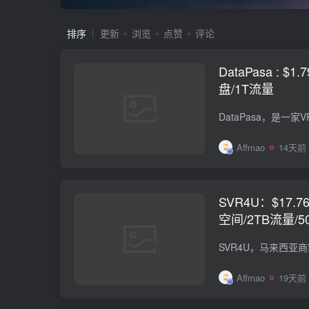
排序
更新
浏览
点赞
评论
DataPasa : $
盘/1T流量
Affmao
14天前
SVR4U：$17.7
空间/2TB流量/5
西亚，国际线路
Affmao
19天前