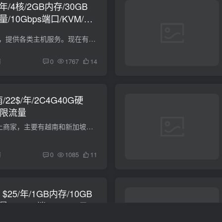
0/年/4核/2GB内存/30GB
量/10Gbps端口/KVM/立
SolidVPS，国外商家，提供各类主机服务。现在有圣诞活动，如下： 2GB VPS vCPU：4 内存：2 GB 空间：30 GB SSD 流量：8 TB / 月（10Gbps端口，双向计算） IPv4：1 $20/年 购买链接（立陶宛） 购...
前
0
1767
14
南/22$/年/2C4G40G硬
无限流量
VHOST vn，越南本土商家，主要有越南和新加坡地区服务器，支持银联信用卡，PayPal付款。 套餐 CPU 内存 SSD 带宽/流量 IP 价格（VND/年） (使用PayPal手续费后)美元 购买链接 E5-A 2 Core E5 v4...
前
0
1085
11
ct：$25/年/1GB内存/10GB
量/1Gbps端口/KVM/日