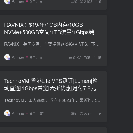
Affmao
5个月前
0
2102
9
RAVNIX：$19/年/1GB内存/10GB
NVMe+500GB空间/1TB流量/1Gbps端
口/KVM/南卡罗莱纳
RAVNIX，美国商家，主要提供各类KVM VPS。下面是存储型KVM VPS。 STORAGE-KVM-500GB vCPU：1 内存：1 GB 空间：10 GB NVMe + 500 GB HDD 流量：1 TB / 月（1Gbps端口，双向计算） IPv4：1 $19/...
Affmao
6个月前
0
1705
15
TechnoVM|香港Lite VPS测评|Lumen|移
动直连|1Gbps带宽|六折优惠|月付7.8元|
解锁奈飞
TechnoVM，国人商家，成立于2023年，最近推出了全新的香港BGP Lite KVM VPS，移动直连，我们一起来看下。 国内延迟 网络质量 上游:Landups，ipv4+ipv6，接入Cogent+Lumen+IX，提供多地区...
Affmao
6个月前
0
2202
6