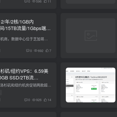
前
0
596
11
12/年/2核/1GB内
间/15TB流量/1Gbps端
TNAHosting，美国主机商，数据中心位于芝加哥，稳定商家。现在黑五优惠，有几款特价VPS，基于KVM，位于芝加哥，相比之前，空间翻倍、流量三倍。支持PayPal付款。 8折永久优惠码：6GNYHD0Y65；...
前
0
692
7
洛杉矶/纽约VPS：6.59美
GB SSD/2TB流
DediRock黑五在美国洛杉矶和纽约机房促销两款超低价VPS，仅需6.75美元/年，还是KVM虚拟化的，配置也是正常小鸡的配置，就是商家有点新，反正支持Paypal，有需要美国机房便宜VPS的可以入手一试。...
k
前
0
926
14