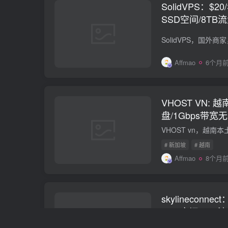
SolidVPS：$2
SSD空间/8TB流
陶宛/美国
Affmao
6个月
VHOST VN: 越
盘/1Gbps带宽
# 新加坡
# 越南
Affmao
8个月
skylineconne
SSD空间/1TB流
本/新加坡