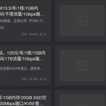
：€13.5/年/1核/1GB内
空间/不限流量/1Gbps端
，支持BGP
LakeNetworks，意大利商家，正规公司（P.IVA: IT 02786130902 – Codice REA: SS-204657）。现在有三款特价KVM VPS，位于意大利，特色是支持BGP。 LN-LES-BGP-NANO vCPU：1 内存：1 GB 空间：10...
大利
0
600
10
动，125元/年/1核/1GB内
间/1TB流量/1Gbps端
/洛杉矶/英国/德国等；韩
UQIDC，国内商家，应该是2024年成立，提供多个区域的KVM VPS、独立服务器等。现在618活动，有五折循环优惠码：618，老用户可使用升级。 西雅图云服务器：Wowrack西雅图数据中心 原生IP Standard...
前
0
763
15
/月/1GB内存/20GB SSD空
500Mbps端口/KVM/香港