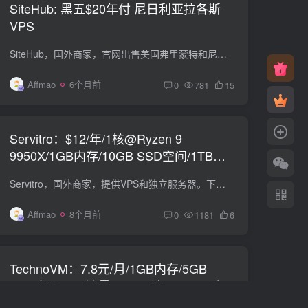
SiteHub: 黑五$20年付 尼日利亚拉各斯
VPS
SiteHub，国外商家，官网出售美国弗里蒙特和尼日利亚拉各斯VPS，支持BGP session。支持PayPal付款。 测评套餐 2 vCPU 2GB RAM 20GB SSD 3-5TB Bandwidth 1 IPv4 + /48 IPv6 Free BGP Availab...
Affmao
6个月前
0
781
15
Servitro：$12/年/1核@Ryzen 9
9950X/1GB内存/10GB SSD空间/1TB流
量/1Gbps端口/KVM/德国
Servitro，国外商家，提供VPS和独立服务器。下面是德国KVM VPS，特色是AMD Ryzen 9 9950X处理器，位于德国。 Ryzen $1 Server vCPU：1 内存：1 GB 空间：10 GB SSD 流量：1 TB / 月（1Gbps端口...
Affmao
8个月前
0
1181
6
TechnoVM：7.8元/月/1GB内存/5GB
SSD空间/2TB流量/1Gbps端口/KVM/香港
BGP Lite/国际线路