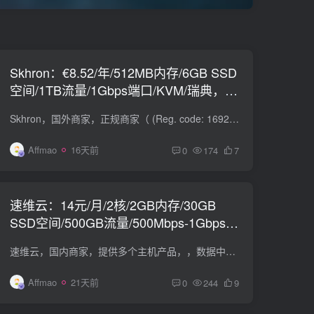
Skhron：€8.52/年/512MB内存/6GB SSD
空间/1TB流量/1Gbps端口/KVM/瑞典，仅
IPv6，可选IPv4
Skhron，国外商家，正规商家（ (Reg. code: 16921920) ），主要提供KVM VPS。现在瑞典KVM VPS优惠，可选是否带IPv4。 XSIG-SE-0 vCPU：1 内存：512 MB 空间：6 GB SSD 流量：1 TB / 月（1Gbps端...
Affmao
16天前
0
174
7
速维云：14元/月/2核/2GB内存/30GB
SSD空间/500GB流量/500Mbps-1Gbps端
口/KVM/香港CMI/香港CN2/洛杉矶CN2
速维云，国内商家，提供多个主机产品，，数据中心有国内、香港、美国等，线路有不同。下面是香港轻量KVM VPS，均为国内直连线路。购买页码可自定义配置。均需实名！！！不支持Windows镜像，禁止...
GIA
Affmao
21天前
0
244
9