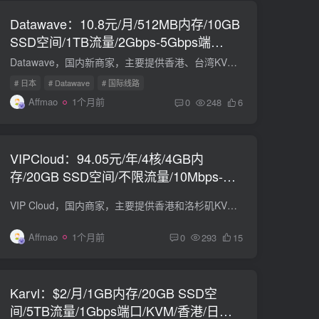
Datawave：10.8元/月/512MB内存/10GB
SSD空间/1TB流量/2Gbps-5Gbps端
口/KVM/日本/国际线路
Datawave，国内新商家，主要提供香港、台湾KVM VPS，均为国际线路。9折优惠码：datawave。 现在新推出了日本国际线路的KVM VPS，并有9折优惠码：DataWave_JP JP STD 1T vCPU：1 内存：512 MB 空...
# 日本
# Datawave
# 国际线路
Affmao
1个月前
0
248
6
VIPCloud：94.05元/年/4核/4GB内
存/20GB SSD空间/不限流量/10Mbps-
60Mbps端口/KVM/洛杉矶CN2 GIA/香港
VIP Cloud，国内商家，主要提供香港和洛杉矶KVM VPS，均为国内优质线路，带宽较低，仅适用于建站。均为原生IP。单日流量超过100G即被视为滥用，可能会停机！注意：限购一台 续费同价 不可退款 ...
CN2，原生IP
Affmao
1个月前
0
293
15
Karvl：$2/月/1GB内存/20GB SSD空
间/5TB流量/1Gbps端口/KVM/香港/日本/