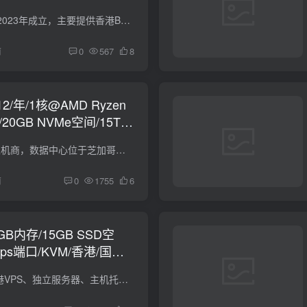
Juhost，国内商家，2023年成立，主要提供香港BGP、日本BGP等KVM VPS。下面是香港新界區域的KVM VPS，7折优惠码：3years HongKong-Level 1 vCPU：1 内存：1 GB 空间：20 GB SSD 流量：500 GB / ...
前
0
567
8
12/年/1核@AMD Ryzen
/20GB NVMe空间/15TB
/KVM/芝加哥
TNAHosting，美国主机商，数据中心位于芝加哥，稳定商家。现在AMD Ryzen 5900X处理器的KVM VPS有大的优惠，性价比不错。支持PayPal付款。 Ryzen 1GB vCPU：1 内存：1 GB 空间：20 GB NVMe SSD ...
前
0
1755
6
/1GB内存/15GB SSD空
bps端口/KVM/香港/国际
Mejiro，主要提供香港VPS、独立服务器、主机托管等服务。下面是香港VPS，为国际线路。 HKG-STD-SP-1G vCPU：1 内存：1 GB 空间：15 GB SSD 流量：4 TB / 月（1Gbps端口，双向计算） IPv4：1 $3/...