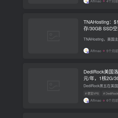
Affmao
4个月
TNAHosting：$
存/30GB SSD空
口/KVM/芝加哥
Affmao
5个月
DediRock美国
元/年，1核2G/30
量/1Gbps
# 便宜VPS
# DediRoc
Affmao
6个月