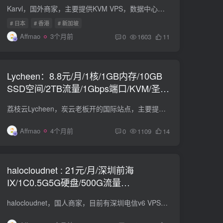
新加坡/洛杉矶/达拉斯
Karvl，国外商家，主要提供KVM VPS，数据中心有香港、日本、新加坡、洛杉矶、达拉斯等。 Basic Performance VPS – 1 vCPU：1 内存：1 GB 硬盘：20 GB SSD 流量：5 TB / 月（1Gbps端口，双向计...
# 日本
# 香港
# 新加坡
Affmao
3个月前
0
1603
11
Lycheen：8.8元/月/1核/1GB内存/10GB
SSD空间/2TB流量/1Gbps端口/KVM/圣何
塞/日本，美国原生IP
荔枝云Lycheen，炭云老板开的国际站点，主要提供香港、英国、美国等KVM VPS。现在2025年双蛋促销的特价KVM VPS均有货，可选圣何塞和日本，其中圣何塞为国际线路，美国原生，日本接驳 Softbank、...
Affmao
4个月前
0
1109
14
halocloudnet : 21元/月/深圳前海
IX/1C0.5G5G硬盘/500G流量
@2000Mbps/独立IPV4
halocloudnet，国人商家，目前有深圳电信v6 VPS，深圳联通v6 VPS，深圳移动v6 VPS，泉州 电信， 前海 IX 深圳三线v6，上海电信IPV6 VPS。购买国内机器需要实名认证。 前海 IX =深圳前海国际交换...