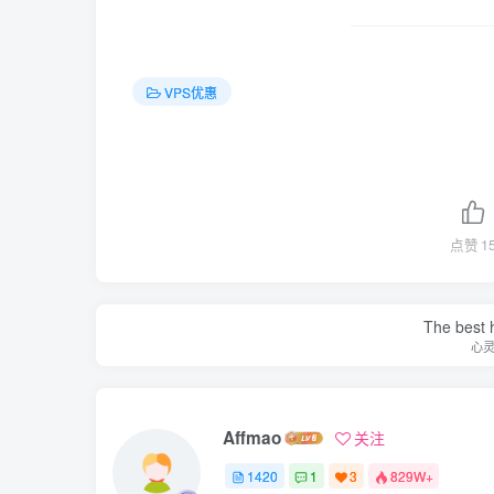
VPS优惠
点赞
1
The best h
心
Affmao
关注
1420
1
3
829W+