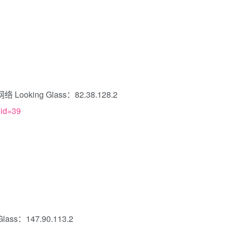
oking Glass：82.38.128.2
gid=39
ss：147.90.113.2