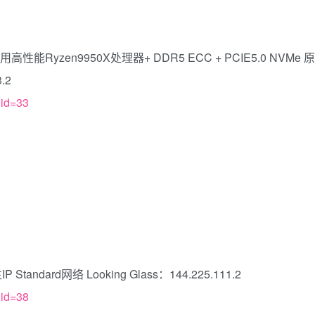
能Ryzen9950X处理器+ DDR5 ECC + PCIE5.0 NVMe 原
.2
gid=33
ard网络 Looking Glass：144.225.111.2
gid=38