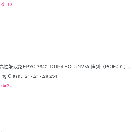
gid=40
双路EPYC 7642+DDR4 ECC+NVMe阵列（PCIE4.0 ）
 Glass：217.217.28.254
gid=34