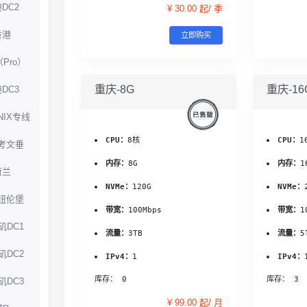
DC2
¥ 30.00 起/ 季
香港
立即购买
（Pro）
重庆-8G
重庆-16
DC3
NIX专线
CPU：
8核
CPU：
1
考文垂
内存：
8G
内存：
1
荷兰
NVMe：
120G
NVMe：
纽伦堡
带宽：
100Mbps
带宽：
1
矶DC1
流量：
3TB
流量：
5
矶DC2
IPv4：
1
IPv4：
库存： 0
库存： 3
矶DC3
¥ 99.00 起/ 月