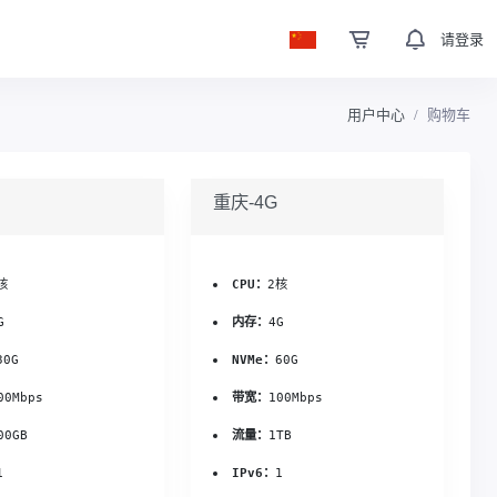
请登录
用户中心
购物车
重庆-4G
核
CPU：
2核
G
内存：
4G
30G
NVMe：
60G
00Mbps
带宽：
100Mbps
00GB
流量：
1TB
1
IPv6：
1