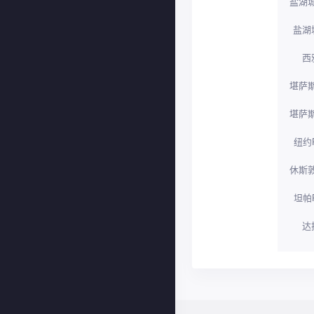
盐湖城
盐湖
西
堪萨斯
堪萨斯
纽约R
休斯敦
坦帕R
达