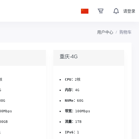
请登录
用户中心
购物车
重庆-4G
核
CPU：
2核
G
内存：
4G
30G
NVMe：
60G
00Mbps
带宽：
100Mbps
00GB
流量：
1TB
1
IPv6：
1