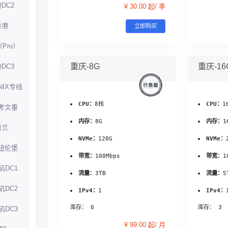
DC2
¥ 30.00 起/ 季
香港
立即购买
（Pro）
重庆-8G
重庆-16
DC3
NIX专线
CPU：
8核
CPU：
1
考文垂
内存：
8G
内存：
1
荷兰
NVMe：
120G
NVMe：
纽伦堡
带宽：
100Mbps
带宽：
1
矶DC1
流量：
3TB
流量：
5
矶DC2
IPv4：
1
IPv4：
库存： 0
库存： 3
矶DC3
¥ 99.00 起/ 月