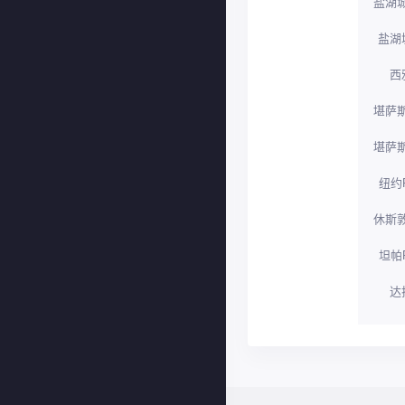
盐湖城
盐湖
西
堪萨斯
堪萨斯
纽约R
休斯敦
坦帕R
达