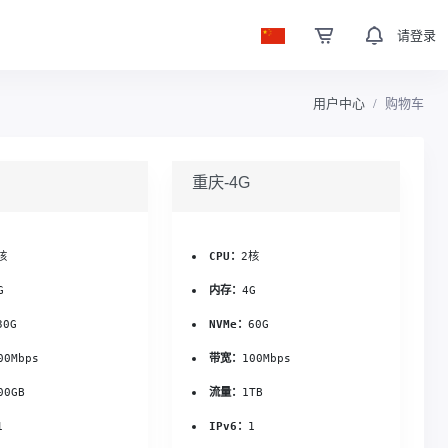
请登录
用户中心
购物车
重庆-4G
核
CPU：
2核
G
内存：
4G
30G
NVMe：
60G
00Mbps
带宽：
100Mbps
00GB
流量：
1TB
1
IPv6：
1