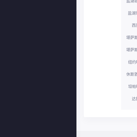
盐湖城
盐湖
西
堪萨斯
堪萨斯
纽约R
休斯敦
坦帕R
达