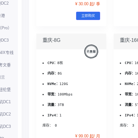
DC2
¥ 30.00 起/ 季
香港
立即购买
（Pro）
重庆-8G
重庆-16
DC3
NIX专线
CPU：
8核
CPU：
1
考文垂
内存：
8G
内存：
1
荷兰
NVMe：
120G
NVMe：
纽伦堡
带宽：
100Mbps
带宽：
1
矶DC1
流量：
3TB
流量：
5
矶DC2
IPv4：
1
IPv4：
库存： 0
库存： 3
矶DC3
¥ 99.00 起/ 月