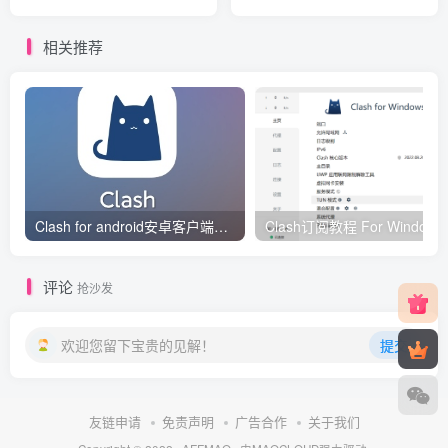
流量/10Gbps/DDOS/KVM/
量/1Gbps/KVM/香港/日本/新
丹麦
加坡
相关推荐
Clash for android安卓客户端保姆级新手使用教程
Clash订阅教
评论
抢沙发
欢迎您留下宝贵的见解！
提交
友链申请
免责声明
广告合作
关于我们