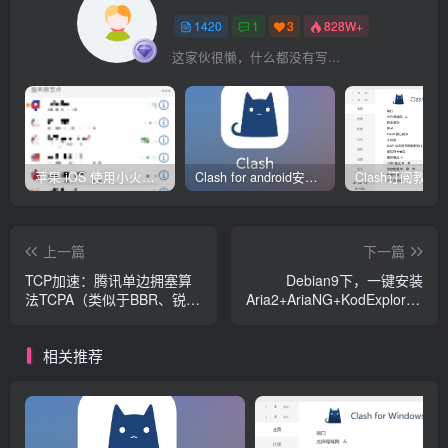
1420
1
3
828W+
这家伙很懒，什么都没有写...
苹果 iOS 使用小火箭(shadowrocket)新手教程
Clash for android安卓客户端保姆级新手使用教程
上一篇
下一篇
TCP加速：腾讯单边拥塞算
Debian9下，一键安装
法TCPA（类似于BBR、锐
Aria2+AriaNG+KodExplorer、
速）
qBittorrent+libtorrent、
Deluge+libtorrent等下载工
相关推荐
具