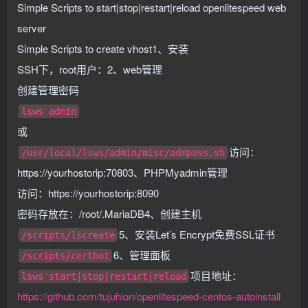
Simple Scripts to start|stop|restart|reload openlitespeed web
server
Simple Scripts to create vhost1、安装
SSH下，root用户：2、web管理
创建管理密码
lsws admin
或
访问：
/usr/local/lsws/admin/misc/admpass.sh
https://yourhostorip:70803、PHPMyadmin管理
访问：https://yourhostorip:8090
密码存放在：/root/.MariaDB4、创建主机
5、安装Let’s Encrypt免费SSL证书
/scripts/lscreate
6、管理面板
/scripts/certbot
项目地址：
lsws start|stop|restart|reload
https://github.com/tujuhion/openlitespeed-centos-autoinstall