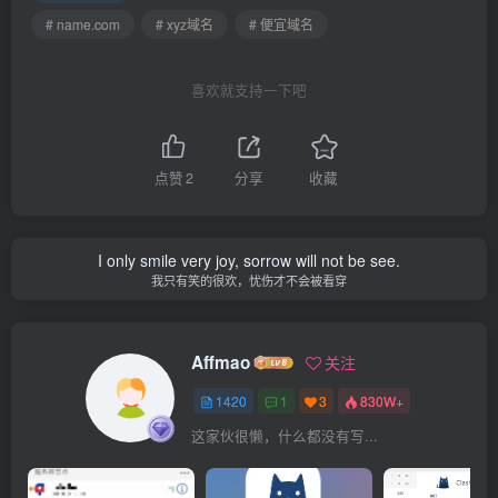
# name.com
# xyz域名
# 便宜域名
喜欢就支持一下吧
点赞
2
分享
收藏
I only smile very joy, sorrow will not be see.
我只有笑的很欢，忧伤才不会被看穿
Affmao
关注
1420
1
3
830W+
这家伙很懒，什么都没有写...