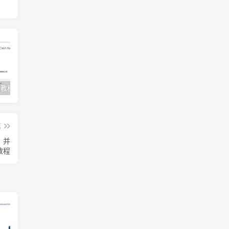
Clash订阅教程 For Windows中文使用图文教程
Clash for Mac使用教程
Quantumult保姆级新手使用教程-IOS圈
篇
e，并
教程