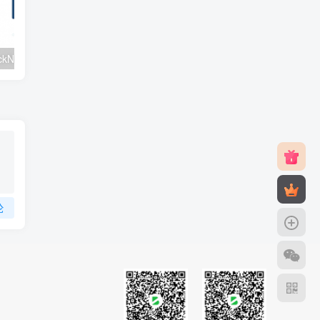
#元旦优惠#RackNerd：$21.8每年/3核CPU/2G内存/25G SSD/4T流量/1Gbps/1个IP/KVM
v2rayNG 新手配置订阅教程（Android）
论