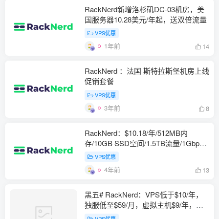
RackNerd新增洛杉矶DC-03机房，美
国服务器10.28美元/年起，送双倍流量
VPS优惠
1年前
14
RackNerd ：法国 斯特拉斯堡机房上线
促销套餐
VPS优惠
3年前
8
RackNerd：$10.18/年/512MB内
存/10GB SSD空间/1.5TB流量/1Gbps
端口/KVM/洛杉矶/圣何塞/西雅图/芝加
VPS优惠
哥/纽约等
4年前
13
黑五# RackNerd：VPS低于$10/年，
独服低至$59/月，虚拟主机$9/年，下
单自动抽盲盒随机减免金额
VPS优惠