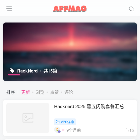
RackNerd
共15篇
排序
更新
浏览
点赞
评论
Racknerd 2025 黑五闪购套餐汇总
VPS优惠
9个月前
15