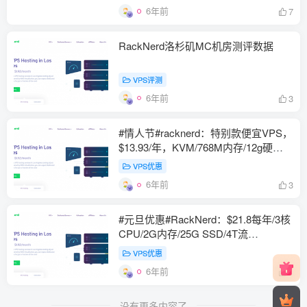
6年前
7
RackNerd洛杉矶MC机房测评数据
VPS评测
6年前
3
#情人节#racknerd：特别款便宜VPS，
$13.93/年，KVM/768M内存/12g硬
盘/2T流量
VPS优惠
6年前
3
#元旦优惠#RackNerd：$21.8每年/3核
CPU/2G内存/25G SSD/4T流
量/1Gbps/1个IP/KVM
VPS优惠
6年前
1
没有更多内容了