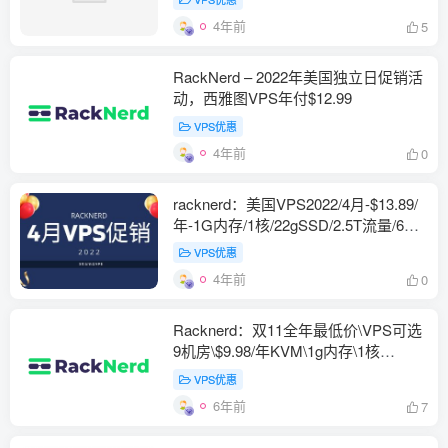
4年前
5
RackNerd – 2022年美国独立日促销活
动，西雅图VPS年付$12.99
VPS优惠
4年前
0
racknerd：美国VPS2022/4月-$13.89/
年-1G内存/1核/22gSSD/2.5T流量/6个
可选机房,
VPS优惠
4年前
0
Racknerd：双11全年最低价\VPS可选
9机房\$9.98/年KVM\1g内存\1核
\17gSSD\3T流量，PayPal\支付宝付款
VPS优惠
6年前
7