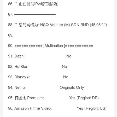
** 正在测试IPv4解锁情况
——————————–
** 您的网络为: NSQ Venture (M) SDN BHD (45.95.*.*)
============[ Multination ]============
Dazn: No
HotStar: No
Disney+: No
Netflix: Originals Only
有图比 Premium: Yes (Region: DE)
Amazon Prime Video: Yes (Region: US)