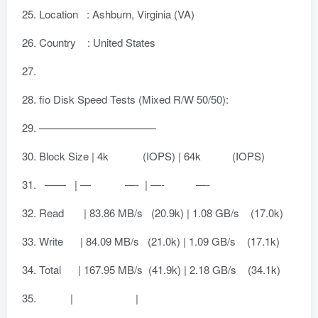
Location : Ashburn, Virginia (VA)
Country : United States
fio Disk Speed Tests (Mixed R/W 50/50):
———————————
Block Size | 4k (IOPS) | 64k (IOPS)
—— | — —- | —- —-
Read | 83.86 MB/s (20.9k) | 1.08 GB/s (17.0k)
Write | 84.09 MB/s (21.0k) | 1.09 GB/s (17.1k)
Total | 167.95 MB/s (41.9k) | 2.18 GB/s (34.1k)
| |