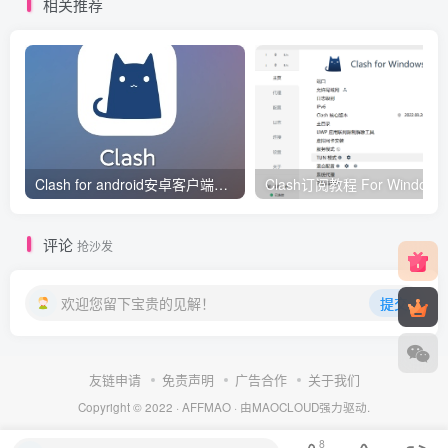
相关推荐
Clash for android安卓客户端保姆级新手使用教程
Clash订阅教
评论
抢沙发
欢迎您留下宝贵的见解！
提交
友链申请
免责声明
广告合作
关于我们
Copyright © 2022 ·
AFFMAO
· 由
MAOCLOUD
强力驱动.
8