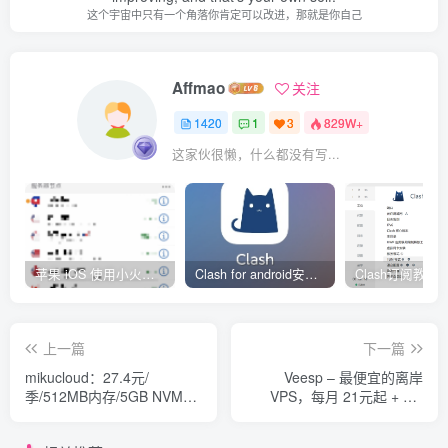
这个宇宙中只有一个角落你肯定可以改进，那就是你自己
Affmao
关注
1420
1
3
829W+
这家伙很懒，什么都没有写...
苹果 iOS 使用小火箭(shadowrocket)新手教程
Clash for android安卓客户端保姆级新手使用教程
上一篇
下一篇
mikucloud：27.4元/
Veesp – 最便宜的离岸
季/512MB内存/5GB NVME
VPS，每月 21元起 + 5%
空间/3T流量/1Gbps端
OFF 折扣代码
口/KVM/香港BGP