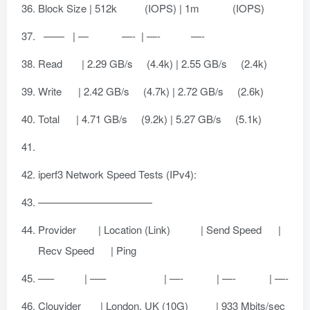
Block Size | 512k (IOPS) | 1m (IOPS)
—— | — —- | —- —-
Read | 2.29 GB/s (4.4k) | 2.55 GB/s (2.4k)
Write | 2.42 GB/s (4.7k) | 2.72 GB/s (2.6k)
Total | 4.71 GB/s (9.2k) | 5.27 GB/s (5.1k)
iperf3 Network Speed Tests (IPv4):
———————————
Provider | Location (Link) | Send Speed |
Recv Speed | Ping
—– | —– | —- | —- | —-
Clouvider | London, UK (10G) | 933 Mbits/sec