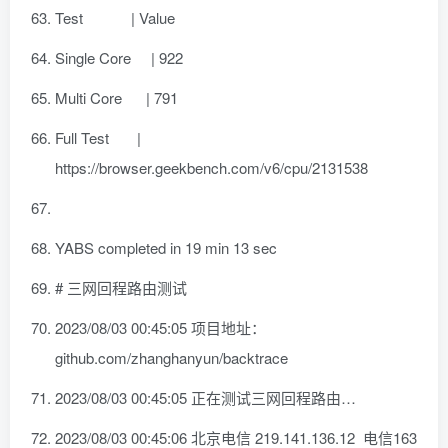
Test | Value
Single Core | 922
Multi Core | 791
Full Test |
https://browser.geekbench.com/v6/cpu/2131538
YABS completed in 19 min 13 sec
# 三网回程路由测试
2023/08/03 00:45:05 项目地址：
github.com/zhanghanyun/backtrace
2023/08/03 00:45:05 正在测试三网回程路由…
2023/08/03 00:45:06 北京电信 219.141.136.12 电信163