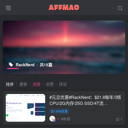
RackNerd
共15篇
排序
更新
浏览
点赞
评论
#元旦优惠#RackNerd：$21.8每年/3核
CPU/2G内存/25G SSD/4T流
量/1Gbps/1个IP/KVM
VPS优惠
6年前
1