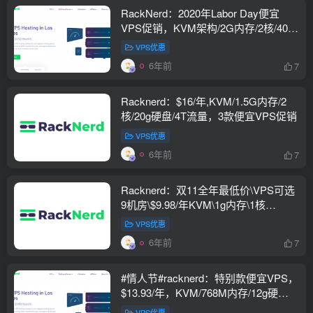
RackNerd：2020年Labor Day便宜
VPS促销，KVM架构/2G内存/2核/40g
硬盘/5T流量,20美元/年
VPS优惠
6年前
7
Racknerd：$16/年,KVM/1.5G内存/2
核/20g硬盘/4T流量，3款便宜VPS促销
VPS优惠
6年前
7
Racknerd：双11全年最低价\VPS可选
9机房\$9.98/年KVM\1g内存\1核
\17gSSD\3T流量，PayPal\支付宝付款
VPS优惠
6年前
7
#情人节#racknerd：特别款便宜VPS，
$13.93/年，KVM/768M内存/12g硬
盘/2T流量
VPS优惠