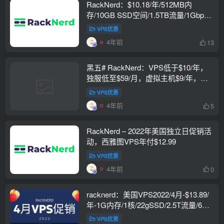
RackNerd：$10.18/年/512MB内
存/10GB SSD空间/1.5TB流量/1Gbps
端口/KVM/洛杉矶/圣何塞/西雅图/芝加
VPS优惠
哥/纽约等
4年前
13
黑五# RackNerd：VPS低于$10/年，
独服低至$59/月，虚拟主机$9/年，下
单自动抽盲盒随机减免金额
VPS优惠
4年前
5
RackNerd – 2022年美国独立日促销活
动，西雅图VPS年付$12.99
VPS优惠
4年前
0
racknerd：美国VPS2022/4月-$13.89/
年-1G内存/1核/22gSSD/2.5T流量/6个
可选机房,
VPS优惠