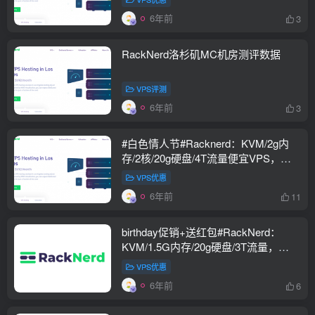
6年前
3
RackNerd洛杉矶MC机房测评数据
VPS评测
6年前
3
#白色情人节#Racknerd：KVM/2g内
存/2核/20g硬盘/4T流量便宜VPS，限
量100个，$18.88/年
VPS优惠
6年前
11
birthday促销+送红包#RackNerd：
KVM/1.5G内存/20g硬盘/3T流量，
15.88美元/月，最多送8.88美元红包，
VPS优惠
支持支付宝/微信付款
6年前
6