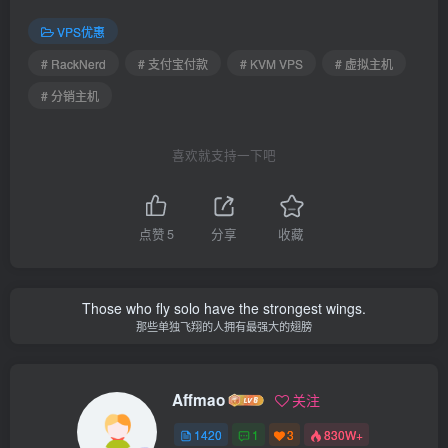
VPS优惠
# RackNerd
# 支付宝付款
# KVM VPS
# 虚拟主机
# 分销主机
喜欢就支持一下吧
点赞
5
分享
收藏
Those who fly solo have the strongest wings.
那些单独飞翔的人拥有最强大的翅膀
Affmao
关注
1420
1
3
830W+