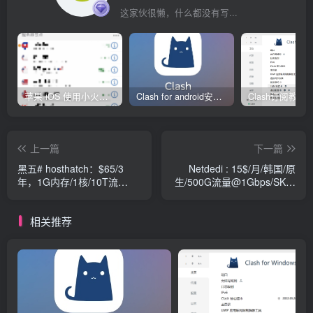
这家伙很懒，什么都没有写...
苹果 iOS 使用小火箭(shadowrocket)新手教程
Clash for android安卓客户端保姆级新手使用教程
上一篇
下一篇
黑五# hosthatch：$65/3
Netdedi : 15$/月/韩国/原
年，1G内存/1核/10T流
生/500G流量@1Gbps/SK机
量/10Gbps带宽，香港\洛杉
房
矶等16个机房
相关推荐