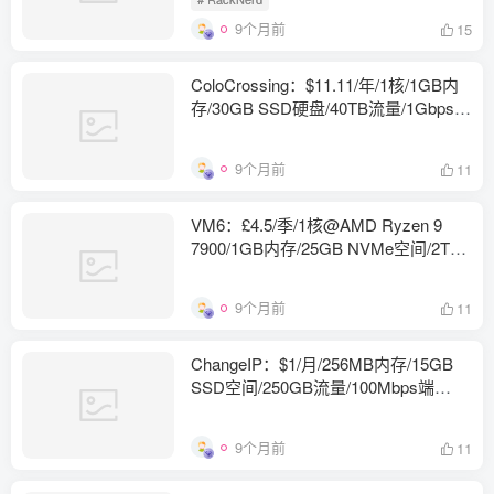
9个月前
15
ColoCrossing：$11.11/年/1核/1GB内
存/30GB SSD硬盘/40TB流量/1Gbps端
口/KVM/洛杉矶/纽约/芝加哥/达拉斯/加
拿大
9个月前
11
VM6：£4.5/季/1核@AMD Ryzen 9
7900/1GB内存/25GB NVMe空间/2TB
流量/10Gbps端口/KVM/英国
9个月前
11
ChangeIP：$1/月/256MB内存/15GB
SSD空间/250GB流量/100Mbps端
口/KVM/新加坡/洛杉矶/芝加哥/荷兰/德
国
9个月前
11