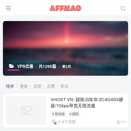
VPS优惠
共1296篇
第3页
排序
更新
浏览
点赞
评论
VHOST VN: 越南/22$/年/2C4G40G硬
盘/1Gbps带宽无限流量
# 新加坡
# 越南
8个月前
11