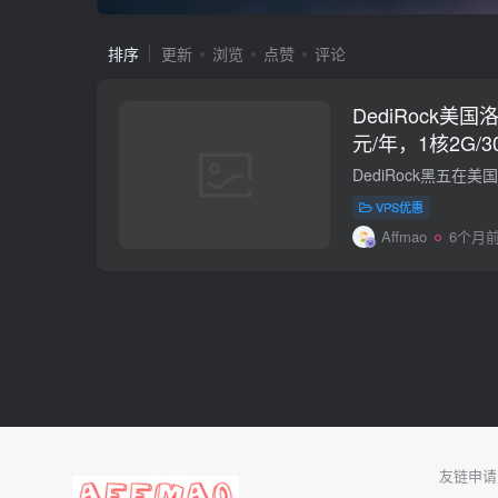
排序
更新
浏览
点赞
评论
DediRock美国
元/年，1核2G/30
量/1Gbps
VPS优惠
Affmao
6个月
友链申请