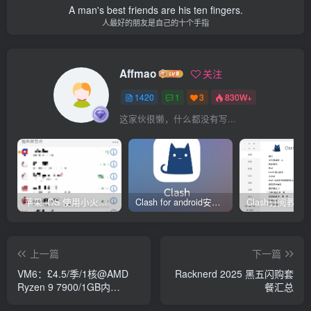
A man's best friends are his ten fingers.
人最好的朋友是自己的十个手指
Affmao
关注
1420
1
3
830W+
这家伙很懒，什么都没有写...
苹果 iOS 使用小火箭(shadowrocket)新手教程
Clash for android安卓客户端保姆级新手使用教程
上一篇
下一篇
VM6：£4.5/季/1核@AMD
Racknerd 2025 黑五闪购套
Ryzen 9 7900/1GB内
餐汇总
存/25GB NVMe空间/2TB流