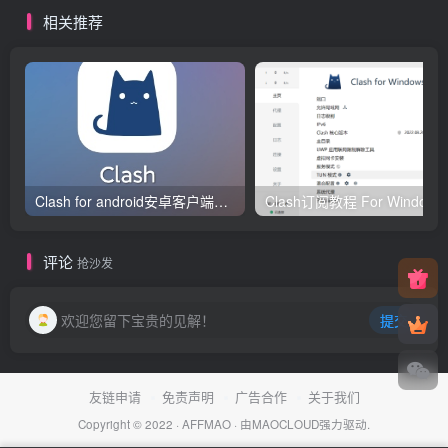
量/10Gbps端口/KVM/英国
相关推荐
Clash for android安卓客户端保姆级新手使用教程
Clash订阅教
评论
抢沙发
欢迎您留下宝贵的见解！
提交
友链申请
免责声明
广告合作
关于我们
Copyright © 2022 ·
AFFMAO
· 由
MAOCLOUD
强力驱动.