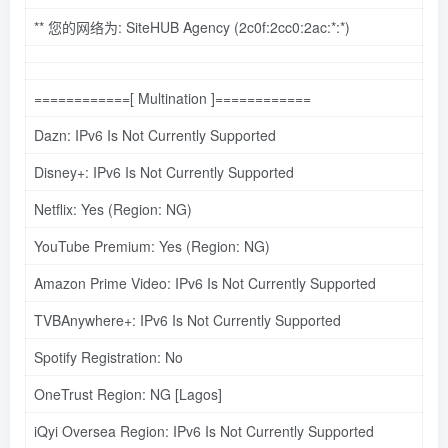
**
您的网络为: SiteHUB Agency (2c0f:2cc0:2ac:
*:*
)
============[ Multination ]============
Dazn: IPv6 Is Not Currently Supported
Disney+: IPv6 Is Not Currently Supported
Netflix: Yes (Region: NG)
YouTube Premium: Yes (Region: NG)
Amazon Prime Video: IPv6 Is Not Currently Supported
TVBAnywhere+: IPv6 Is Not Currently Supported
Spotify Registration: No
OneTrust Region: NG [Lagos]
iQyi Oversea Region: IPv6 Is Not Currently Supported