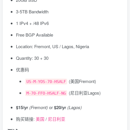
3-5TB Bandwidth
1 IPv4 + /48 IPv6
Free BGP Available
Location: Fremont, US / Lagos, Nigeria
Quantity: 30 + 30
优惠码
(美国Fremont)
US-M-YOS-70-HSALF
(尼日利亚Lagos)
M-70-FFO-HSALF-NG
$15/yr
(Fremont)
or
$20/yr
(Lagos)
购买链接:
美国
/
尼日利亚