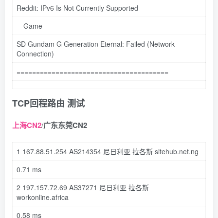
Reddit: IPv6 Is Not Currently Supported
—Game—
SD Gundam G Generation Eternal: Failed (Network
Connection)
=======================================
TCP回程路由 测试
上海CN2
/
广东东莞CN2
1
167.88
.
51.254
AS214354 尼日利亚 拉各斯 sitehub
.net
.ng
0.71
ms
2
197.157
.
72.69
AS37271 尼日利亚 拉各斯
workonline
.africa
0.58
ms