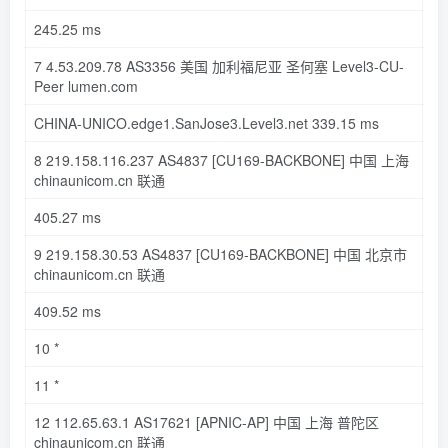
245
.25
ms
7
4
.53
.209
.78
AS3356
美国 加利福尼亚 圣何塞
Level3-CU-
Peer
lumen
.com
CHINA-UNICO
.edge1
.SanJose3
.Level3
.net
339
.15
ms
8
219
.158
.116
.237
AS4837
[CU169-BACKBONE]
中国 上海
chinaunicom
.cn
联通
405
.27
ms
9
219
.158
.30
.53
AS4837
[CU169-BACKBONE]
中国 北京市
chinaunicom
.cn
联通
409
.52
ms
10
*
11
*
12
112
.65
.63
.1
AS17621
[APNIC-AP]
中国 上海 普陀区
chinaunicom
.cn
联通