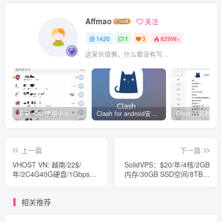
Affmao
关注
1420
1
3
829W+
这家伙很懒，什么都没有写...
苹果 iOS 使用小火箭(shadowrocket)新手教程
Clash for android安卓客户端保姆级新手使用教程
上一篇
下一篇
VHOST VN: 越南/22$/
SolidVPS：$20/年/4核/2GB
年/2C4G40G硬盘/1Gbps带
内存/30GB SSD空间/8TB流
宽无限流量
量/10Gbps端口/KVM/立陶
宛/美国
相关推荐