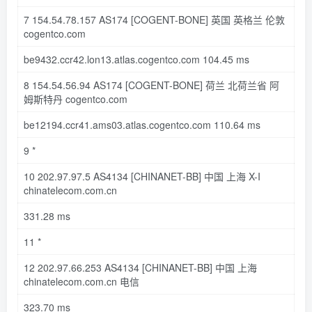
7
154.54
.
78.157
AS174
[COGENT-BONE]
英国 英格兰 伦敦
cogentco
.com
be9432
.ccr42
.lon13
.atlas
.cogentco
.com
104.45
ms
8
154.54
.
56.94
AS174
[COGENT-BONE]
荷兰 北荷兰省 阿
姆斯特丹 cogentco
.com
be12194
.ccr41
.ams03
.atlas
.cogentco
.com
110.64
ms
9
*
10
202.97
.
97.5
AS4134
[CHINANET-BB]
中国 上海 X-
I
chinatelecom
.com
.cn
331.28
ms
11
*
12
202.97
.
66.253
AS4134
[CHINANET-BB]
中国 上海
chinatelecom
.com
.cn
电信
323.70
ms