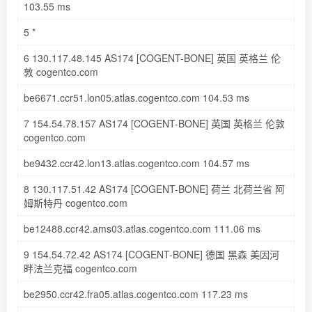
103.55
ms
5
*
6
130.117
.
48.145
AS174
[COGENT-BONE]
英国 英格兰 伦
敦 cogentco
.com
be6671
.ccr51
.lon05
.atlas
.cogentco
.com
104.53
ms
7
154.54
.
78.157
AS174
[COGENT-BONE]
英国 英格兰 伦敦
cogentco
.com
be9432
.ccr42
.lon13
.atlas
.cogentco
.com
104.57
ms
8
130.117
.
51.42
AS174
[COGENT-BONE]
荷兰 北荷兰省 阿
姆斯特丹 cogentco
.com
be12488
.ccr42
.ams03
.atlas
.cogentco
.com
111.06
ms
9
154.54
.
72.42
AS174
[COGENT-BONE]
德国 黑森 美因河
畔法兰克福 cogentco
.com
be2950
.ccr42
.fra05
.atlas
.cogentco
.com
117.23
ms