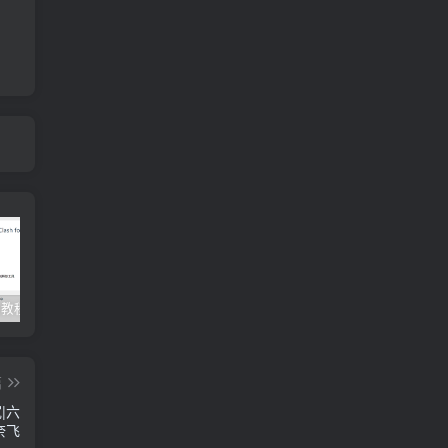
Clash订阅教程 For Windows中文使用图文教程
Clash for Mac使用教程
Quantumult保姆级新手使用教程-IOS圈
篇
宽|六
奈飞