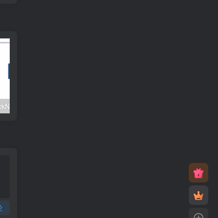
#元旦优惠#RackNerd：$21.8每年/3核CPU/2G内存/25G SSD/4T流量/1Gbps/1个IP/KVM
v2rayNG 新手配置订阅教程（Android）
论