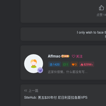
点赞
1
I only wish to face 
Affmao
关注
1420
1
3
829W+
这家伙很懒，什么都没有写...
上一篇
SiteHub: 黑五$20年付 尼日利亚拉各斯VPS