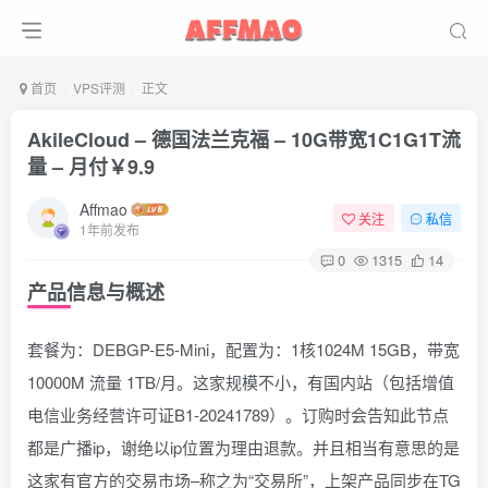
首页
VPS评测
正文
AkileCloud – 德国法兰克福 – 10G带宽1C1G1T流
量 – 月付￥9.9
Affmao
关注
私信
1年前发布
0
1315
14
产品信息与概述
套餐为：DEBGP-E5-Mini，配置为：1核1024M 15GB，带宽
10000M 流量 1TB/月。这家规模不小，有国内站（包括增值
电信业务经营许可证B1-20241789）。订购时会告知此节点
都是广播ip，谢绝以ip位置为理由退款。并且相当有意思的是
这家有官方的交易市场–称之为“交易所”，上架产品同步在TG