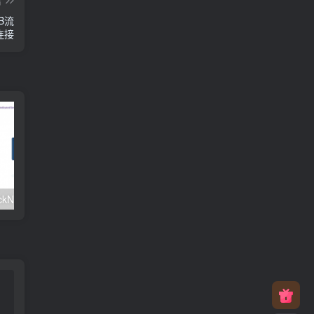
GB流
云连接
#元旦优惠#RackNerd：$21.8每年/3核CPU/2G内存/25G SSD/4T流量/1Gbps/1个IP/KVM
v2rayNG 新手配置订阅教程（Android）