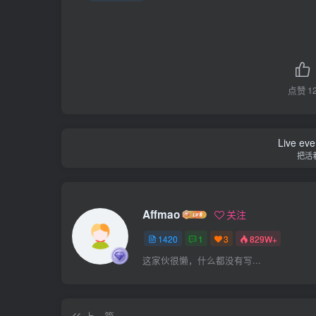
点赞
1
Live ever
把活
Affmao
关注
1420
1
3
829W+
这家伙很懒，什么都没有写...
上一篇