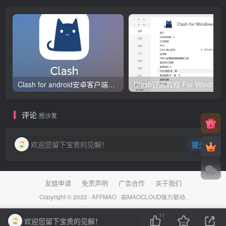
Clash for android安卓客户端保姆级新手使用教程
Clash订阅教
评论
抢沙发
欢迎您留下宝贵的见解！
提交
友链申请
免责声明
广告合作
关于我们
Copyright © 2022 ·
AFFMAO
· 由
MAOCLOUD
强力驱动.
11
欢迎您留下宝贵的见解！