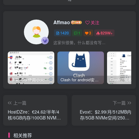
Affmao
关注
1420
1
3
829W+
这家伙很懒，什么都没有写...
苹果 iOS 使用小火箭(shadowrocket)新手教程
Clash for android安卓客户端保姆级新手使用教程
上一篇
下一篇
HostDZire：€24.62/半年/4
Evoxt：$2.99/月/512MB内
核/6GB内存/100GB NVMe
存/5GB NVMe空间/250GB
空间/25TB流量/10Gbps端
流量/1Gbps端口/KVM/马来
口/KVM/新加坡Leaseweb
西亚CN2/香港CMI/日本软银
相关推荐