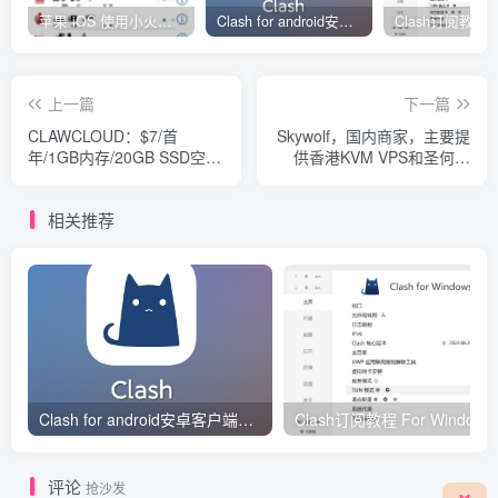
苹果 iOS 使用小火箭(shadowrocket)新手教程
Clash for android安卓客户端保姆级新手使用教程
上一篇
下一篇
CLAWCLOUD：$7/首
Skywolf，国内商家，主要提
年/1GB内存/20GB SSD空
供香港KVM VPS和圣何塞
间/500GB流量/200Mbps端
KVM VPS。现在新推出了香
口/KVM/香港/新加坡/日本/德
港Lite系列KVM VPS。
相关推荐
国/美国
Clash for android安卓客户端保姆级新手使用教程
Clash订阅教
评论
抢沙发