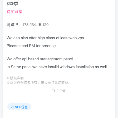
$30/季
购买链接
测试IP：173.234.15.120
We can also offer high plans of leaseweb vps.
Please send PM for ordering.
We offer api based management panel.
In Same panel we have inbuild windows installation as well.
©
版权声明
文章版权归作者所有，未经允许请勿转载。
THE END
VPS优惠