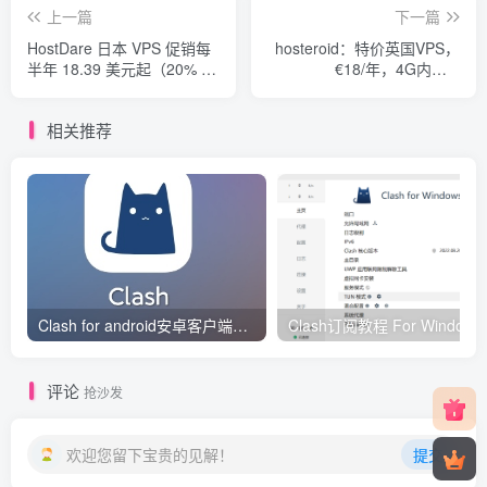
上一篇
下一篇
HostDare 日本 VPS 促销每
hosteroid：特价英国VPS，
半年 18.39 美元起（20% 折
€18/年，4G内存/2
扣）
核/50gNVMe/1.5T流
量/1Gbps带宽
相关推荐
Clash for android安卓客户端保姆级新手使用教程
Clash订阅教
评论
抢沙发
欢迎您留下宝贵的见解！
提交