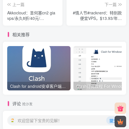
上一篇
下一篇
Akkocloud：圣何塞cn2 gia
#情人节#racknerd：特别款
vps/永久8折/40元/
便宜VPS，$13.93/年，
月/KVM/768M内
KVM/768M内存/12g硬盘/2T
存/10gSSD/600g流量
流量
相关推荐
Clash for android安卓客户端保姆级新手使用教程
Clash订阅教
评论
抢沙发
欢迎您留下宝贵的见解！
提交