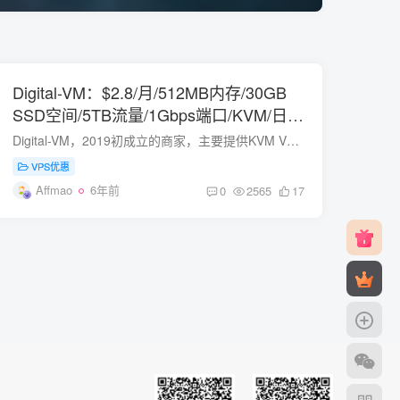
Digital-VM：$2.8/月/512MB内存/30GB
SSD空间/5TB流量/1Gbps端口/KVM/日
本/新加坡/洛杉矶/挪威/西班牙/丹麦等
Digital-VM，2019初成立的商家，主要提供KVM VPS，分为两类，一类为大空间，限制流量，价格略低；一类配置高，价格也略高，但为10Gbit/s端口不限流量。有国内速度不错的日本、新加坡数据中心，...
VPS优惠
Affmao
6年前
0
2565
17