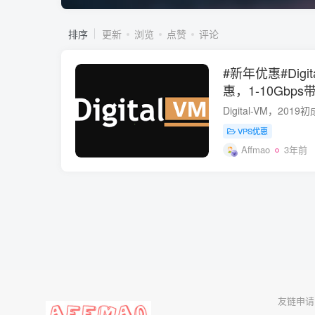
排序
更新
浏览
点赞
评论
#新年优惠#Digi
惠，1-10Gbp
选日本/新加坡/
VPS优惠
Affmao
3年前
友链申请