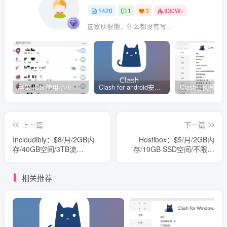
1420
1
3
830W+
这家伙很懒，什么都没有写...
苹果 iOS 使用小火箭(shadowrocket)新手教程
Clash for android安卓客户端保姆级新手使用教程
上一篇
下一篇
Incloudibly：$8/月/2GB内
Hostibox：$5/月/2GB内
存/40GB空间/3TB流
存/10GB SSD空间/不限流
量/VMware/瑞士
量/KVM/西弗吉尼亚
相关推荐