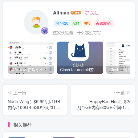
Affmao
关注
1420
1
3
828W+
这家伙很懒，什么都没有写...
苹果 iOS 使用小火箭(shadowrocket)新手教程
Clash for android安卓客户端保姆级新手使用教程
上一篇
下一篇
Node Wing：$5.99/月/1GB
HappyBee Host：$2/
内存/100GB SSD空间/3TB
月/1GB内存/30GB空间/1TB
流量/2 IP/DDOS/OpenVZ/洛
流量/OpenVZ/英国OVH
杉矶
相关推荐