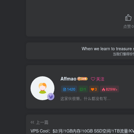
点赞
0
When we learn to treasure s
当我们懂得珍
Affmao
关注
1420
1
3
829W+
这家伙很懒，什么都没有写...
上一篇
VPS Cool：$2/月/1GB内存/10GB SSD空间/1TB流量/K