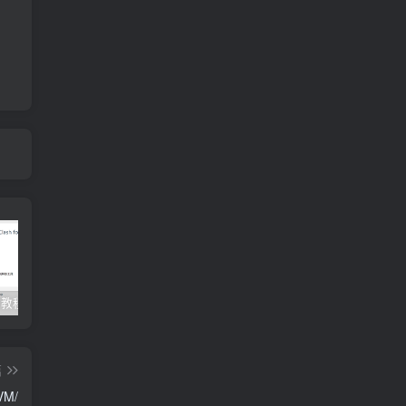
Clash订阅教程 For Windows中文使用图文教程
Clash for Mac使用教程
Quantumult保姆级新手使用教程-IOS圈
篇
VM/