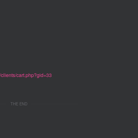
clients/cart.php?gid=33
THE END