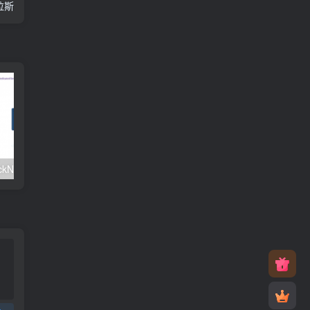
拉斯
#元旦优惠#RackNerd：$21.8每年/3核CPU/2G内存/25G SSD/4T流量/1Gbps/1个IP/KVM
v2rayNG 新手配置订阅教程（Android）