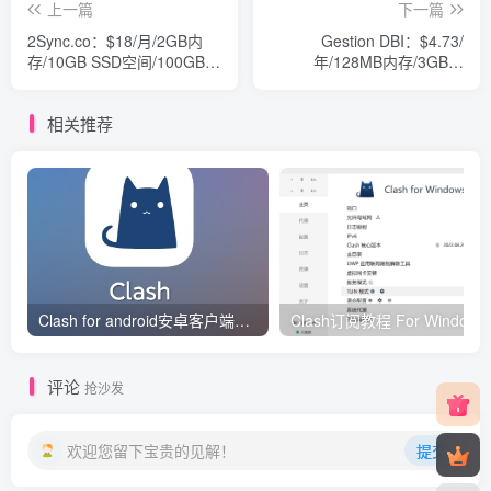
上一篇
下一篇
2Sync.co：$18/月/2GB内
Gestion DBI：$4.73/
存/10GB SSD空间/100GB流
年/128MB内存/3GB空
量/KVM/韩国
间/500GB流
量/NAT/OpenVZ/洛杉矶
相关推荐
Clash for android安卓客户端保姆级新手使用教程
Clash订阅教
评论
抢沙发
欢迎您留下宝贵的见解！
提交