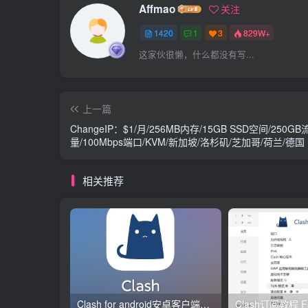
Affmao
关注
1420
1
3
829W+
这家伙很懒，什么都没有写...
上一篇
ChangeIP：$1/月/256MB内存/15GB SSD空间/250GB
量/100Mbps端口/KVM/新加坡/洛杉矶/芝加哥/荷兰/德国
相关推荐
Clash for android安卓客户端保姆级新手使用教程