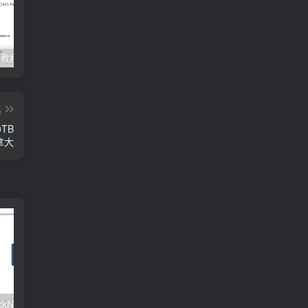
Clash订阅教程 For Windows中文使用图文教程
Clash for Mac使用教程
Quantumult保姆级新手使用教程-IOS圈
篇
0TB
拿大
#元旦优惠#RackNerd：$21.8每年/3核CPU/2G内存/25G SSD/4T流量/1Gbps/1个IP/KVM
v2rayNG 新手配置订阅教程（Android）