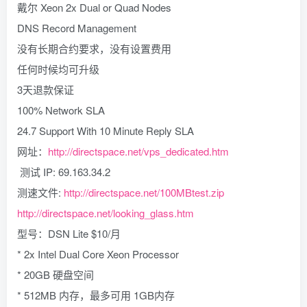
戴尔 Xeon 2x Dual or Quad Nodes
DNS Record Management
没有长期合约要求，没有设置费用
任何时候均可升级
3天退款保证
100% Network SLA
24.7 Support With 10 Minute Reply SLA
网址：
http://directspace.net/vps_dedicated.htm
测试 IP: 69.163.34.2
测速文件:
http://directspace.net/100MBtest.zip
http://directspace.net/looking_glass.htm
型号：DSN Lite $10/月
* 2x Intel Dual Core Xeon Processor
* 20GB 硬盘空间
* 512MB 内存，最多可用 1GB内存