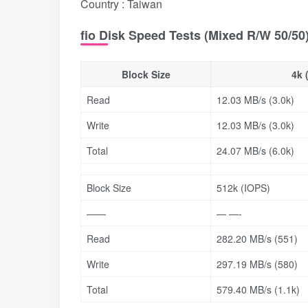
Country : Taiwan
fio Disk Speed Tests (Mixed R/W 50/50) 
Block Size
4k 
Read
12.03 MB/s (3.0k)
Write
12.03 MB/s (3.0k)
Total
24.07 MB/s (6.0k)
Block Size
512k (IOPS)
——
— —-
Read
282.20 MB/s (551)
Write
297.19 MB/s (580)
Total
579.40 MB/s (1.1k)