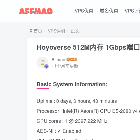
VPS优惠
域名优惠
VPS评
首页
VPS评测
正文
Hoyoverse 512M内存 1Gbp
Affmao
11个月前更新
Basic System Information:
Uptime : 0 days, 0 hours, 43 minutes
Processor : Intel(R) Xeon(R) CPU E5-2680 v
CPU cores : 1 @ 2397.222 MHz
AES-NI : ✔ Enabled