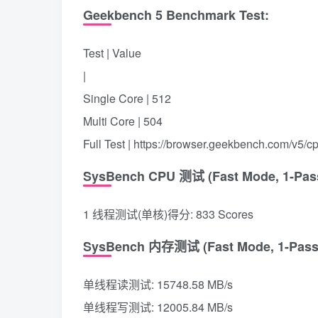
Geekbench 5 Benchmark Test:
Test | Value
|
Single Core | 512
Multi Core | 504
Full Test | https://browser.geekbench.com/v5/
SysBench CPU 测试 (Fast Mode, 1-Pas
1 线程测试(单核)得分: 833 Scores
SysBench 内存测试 (Fast Mode, 1-Pass
单线程读测试: 15748.58 MB/s
单线程写测试: 12005.84 MB/s