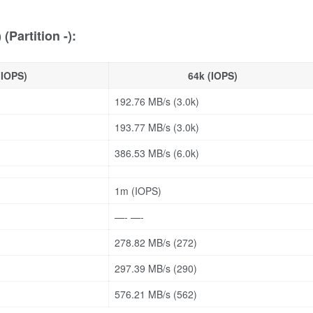
(Partition -):
(IOPS)
64k (IOPS)
192.76 MB/s (3.0k)
193.77 MB/s (3.0k)
386.53 MB/s (6.0k)
1m (IOPS)
—- —-
278.82 MB/s (272)
297.39 MB/s (290)
576.21 MB/s (562)