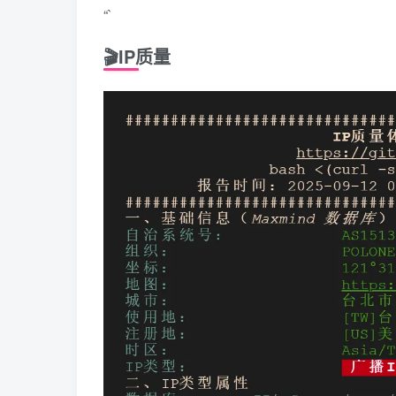
“`
🎬IP质量