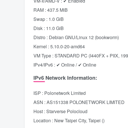
VM-x/AMD-V : ✔ Enabled
RAM : 437.5 MiB
Swap : 1.0 GiB
Disk : 11.0 GiB
Distro : Debian GNU/Linux 12 (bookworm)
Kernel : 5.10.0-20-amd64
VM Type : STANDARD PC (I440FX + PIIX, 199
IPv4/IPv6 : ✔ Online / ✔ Online
IPv6 Network Information:
ISP : Polonetwork Limited
ASN : AS151338 POLONETWORK LIMITED
Host : Starverse Polocloud
Location : New Taipei City, Taipei ()