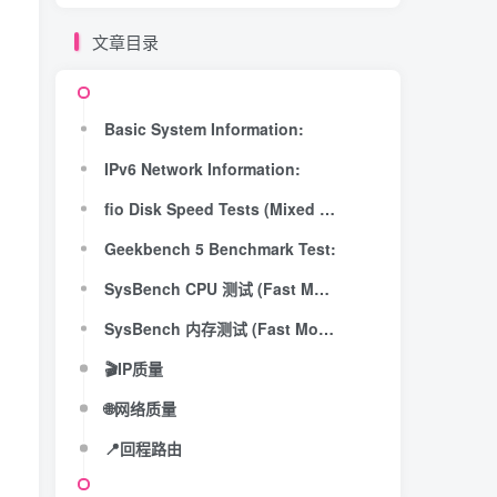
文章目录
Basic System Information:
IPv6 Network Information:
fio Disk Speed Tests (Mixed R/W 50/50) (Partition -):
Geekbench 5 Benchmark Test:
SysBench CPU 测试 (Fast Mode, 1-Pass @ 5sec)
SysBench 内存测试 (Fast Mode, 1-Pass @ 5sec)
🎬IP质量
🌐网络质量
📍回程路由