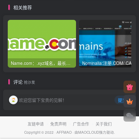
相关推荐
Name.com：.xyz域名，最长可注册10年总计40多软妹币；限6-9位数字域名
评论
抢沙发
欢迎您留下宝贵的见解！
提交
友链申请
免责声明
广告合作
关于我们
Copyright © 2022 ·
AFFMAO
· 由
MAOCLOUD
强力驱动.