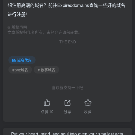
想注册高端的域名？前往Expireddomains查询一些好的域名
进行注册！
©
版权声明
文章版权归作者所有，未经允许请勿转载。
THE END
域名优惠
# xyz域名
# 数字域名
喜欢就支持一下吧
点赞
10
分享
收藏
Put your heart, mind, and soul into even your smallest acts.