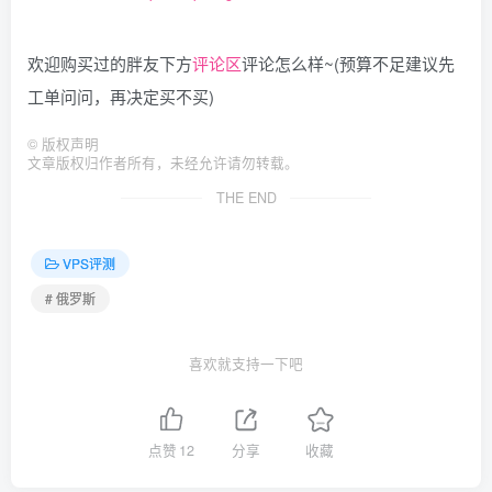
欢迎购买过的胖友下方
评论区
评论怎么样~(预算不足建议先
工单问问，再决定买不买)
©
版权声明
文章版权归作者所有，未经允许请勿转载。
THE END
VPS评测
# 俄罗斯
喜欢就支持一下吧
点赞
12
分享
收藏