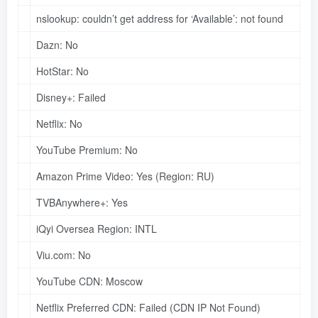
nslookup:
couldn’t
get
address
for
‘Available’:
not
found
Dazn:
No
HotStar:
No
Disney+:
Failed
Netflix:
No
YouTube Premium:
No
Amazon Prime Video:
Yes
(Region:
RU)
TVBAnywhere+:
Yes
iQyi Oversea Region:
INTL
Viu.com:
No
YouTube CDN:
Moscow
Netflix Preferred CDN:
Failed
(CDN
IP
Not
Found)