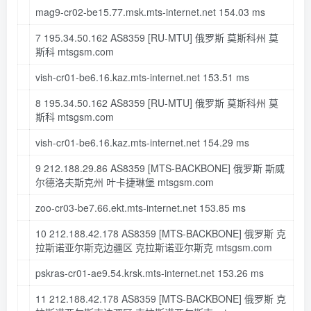
mag9-cr02-be15.
77
.msk
.mts-internet
.net
154.03
ms
7
195.34
.
50.162
AS8359
[RU-MTU]
俄罗斯 莫斯科州 莫
斯科 mtsgsm
.com
vish-cr01-be6.
16
.kaz
.mts-internet
.net
153.51
ms
8
195.34
.
50.162
AS8359
[RU-MTU]
俄罗斯 莫斯科州 莫
斯科 mtsgsm
.com
vish-cr01-be6.
16
.kaz
.mts-internet
.net
154.29
ms
9
212.188
.
29.86
AS8359
[MTS-BACKBONE]
俄罗斯 斯威
尔德洛夫斯克州 叶卡捷琳堡 mtsgsm
.com
zoo-cr03-be7.
66
.ekt
.mts-internet
.net
153.85
ms
10
212.188
.
42.178
AS8359
[MTS-BACKBONE]
俄罗斯 克
拉斯诺亚尔斯克边疆区 克拉斯诺亚尔斯克 mtsgsm
.com
pskras-cr01-ae9.
54
.krsk
.mts-internet
.net
153.26
ms
11
212.188
.
42.178
AS8359
[MTS-BACKBONE]
俄罗斯 克