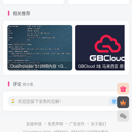
评
相关推荐
OneProvider 512MB内存 1Gbps端口 台湾KVM VPS测评
评论
抢沙发
欢迎您留下宝贵的见解！
提交
友链申请
免责声明
广告合作
关于我们
Copyright © 2022 ·
AFFMAO
· 由
MAOCLOUD
强力驱动.