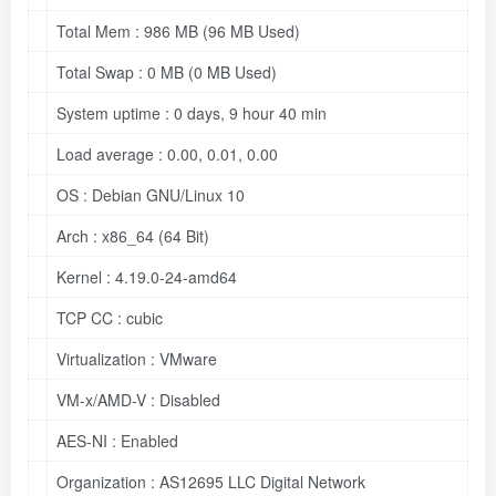
Total Mem :
986
MB
(96
MB
Used)
Total Swap :
0
MB
(0
MB
Used)
System uptime :
0
days,
9
hour
40
min
Load average :
0.00
,
0.01
,
0.00
OS :
Debian
GNU/Linux
10
Arch :
x86_64
(64
Bit)
Kernel :
4.19
.0
-24
-amd64
TCP CC :
cubic
Virtualization :
VMware
VM-x/AMD-V :
Disabled
AES-NI :
Enabled
Organization :
AS12695
LLC
Digital
Network