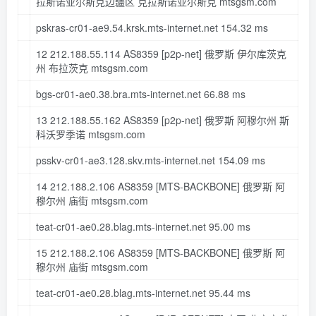
拉斯诺亚尔斯克边疆区 克拉斯诺亚尔斯克 mtsgsm
.com
pskras-cr01-ae9.
54
.krsk
.mts-internet
.net
154.32
ms
12
212.188
.
55.114
AS8359
[p2p-net]
俄罗斯 伊尔库茨克
州 布拉茨克 mtsgsm
.com
bgs-cr01-ae0.
38
.bra
.mts-internet
.net
66.88
ms
13
212.188
.
55.162
AS8359
[p2p-net]
俄罗斯 阿穆尔州 斯
科沃罗季诺 mtsgsm
.com
psskv-cr01-ae3.
128
.skv
.mts-internet
.net
154.09
ms
14
212.188
.
2.106
AS8359
[MTS-BACKBONE]
俄罗斯 阿
穆尔州 庙街 mtsgsm
.com
teat-cr01-ae0.
28
.blag
.mts-internet
.net
95.00
ms
15
212.188
.
2.106
AS8359
[MTS-BACKBONE]
俄罗斯 阿
穆尔州 庙街 mtsgsm
.com
teat-cr01-ae0.
28
.blag
.mts-internet
.net
95.44
ms