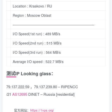
Location :
Kraskovo
/
RU
Region :
Moscow
Oblast
———————————————————————-
I/O
Speed(1st
run)
:
489
MB/s
I/O
Speed(2nd
run)
:
515
MB/s
I/O
Speed(3rd
run)
:
564
MB/s
Average I/O speed :
522.7
MB/s
测试IP Looking glass：
79.137.222.59 ，79.137.239.80 – RIPENCC
/21
AS12695
DINET – Russia [residential]
官方网站：
https://1vps.org/