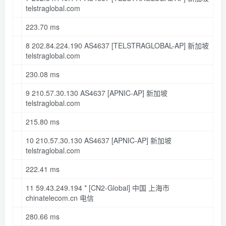
telstraglobal
.com
223
.70
ms
8 202
.84
.224
.190
AS4637
[TELSTRAGLOBAL-AP]
新加坡
telstraglobal
.com
230
.08
ms
9 210
.57
.30
.130
AS4637
[APNIC-AP]
新加坡
telstraglobal
.com
215
.80
ms
10 210
.57
.30
.130
AS4637
[APNIC-AP]
新加坡
telstraglobal
.com
222
.41
ms
11 59
.43
.249
.194
*
[CN2-Global]
中国 上海市
chinatelecom
.cn
电信
280
.66
ms