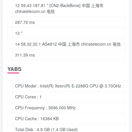
12 59
.43
.187
.81
*
[CN2-BackBone]
中国 上海市
chinatelecom
.cn
电信
287
.76
ms
13 *
14 58
.32
.32
.1
AS4812 中国 上海市 chinatelecom
.cn
电信
311
.39
ms
YABS
CPU Model :
Intel(R)
Xeon(R)
E-2288G
CPU
@
3.
70GHz
CPU Cores :
1
CPU Frequency :
3696.000
MHz
CPU Cache :
16384
KB
Total Disk :
4.9
GB
(1.4
GB
Used)