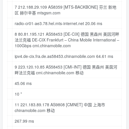
7
212.188
.
29.109
AS8359
[MTS-BACKBONE]
芬兰 新地
区 赫尔辛基 mtsgsm
.com
radio-cr01-ae3.
78
.hel
.mts-internet
.net
20.06
ms
8
80.81
.
195.121
AS58453
[DE-CIX]
德国 黑森州 美因河畔
法兰克福 DE-CIX Frankfurt – China Mobile International –
100
Gbps cmi
.chinamobile
.com
ipv4
.de-cix
.fra
.de
.as58453
.chinamobile
.com
64.61
ms
9
223.120
.
10.85
AS58453
[CMI-INT]
德国 黑森州 美茵河
畔法兰克福 cmi
.chinamobile
.com
移动
45.06
ms
10
*
11
221.183
.
89.178
AS9808
[CMNET]
中国 上海市
chinamobile
.com
移动
267.99
ms