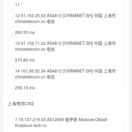
11
*
12
61.152
.
25.53
AS4812
[CHINANET-SH]
中国 上海市
chinatelecom
.cn
电信
260.55
ms
13
61.152
.
71.22
AS4812
[CHINANET-SH]
中国 上海市
chinatelecom
.cn
电信
270.86
ms
14
101.95
.
52.34
AS4812
[CHINANET-SH]
中国 上海市
chinatelecom
.cn
电信
258.19
ms
上海电信CN2
1 79
.137
.219
.33
AS12695 俄罗斯 Moscow Oblast
Kraskovo tech
.ru