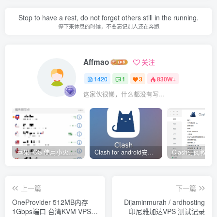
Stop to have a rest, do not forget others still in the running.
停下来休息的时候，不要忘记别人还在奔跑
Affmao
关注
1420
1
3
830W+
这家伙很懒，什么都没有写...
苹果 iOS 使用小火箭(shadowrocket)新手教程
Clash for android安卓客户端保姆级新手使用教程
上一篇
下一篇
OneProvider 512MB内存
Dijaminmurah / ardhosting
1Gbps端口 台湾KVM VPS测
印尼雅加达VPS 测试记录