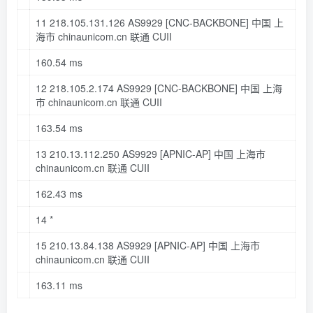
11
218.105
.
131.126
AS9929
[CNC-BACKBONE]
中国 上
海市 chinaunicom
.cn
联通 CUII
160.54
ms
12
218.105
.
2.174
AS9929
[CNC-BACKBONE]
中国 上海
市 chinaunicom
.cn
联通 CUII
163.54
ms
13
210.13
.
112.250
AS9929
[APNIC-AP]
中国 上海市
chinaunicom
.cn
联通 CUII
162.43
ms
14
*
15
210.13
.
84.138
AS9929
[APNIC-AP]
中国 上海市
chinaunicom
.cn
联通 CUII
163.11
ms