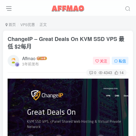
首页
VPS优惠
正文
ChangeIP – Great Deals On KVM SSD VPS 最
低 $2每月
Affmao
关注
私信
3年前发布
0
4343
14