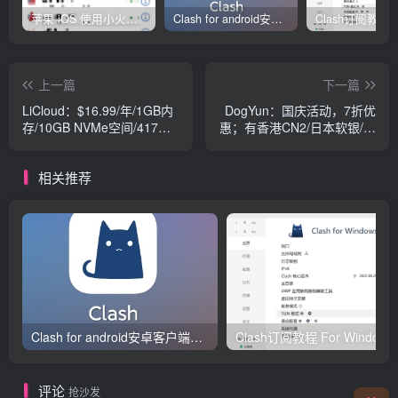
苹果 iOS 使用小火箭(shadowrocket)新手教程
Clash for android安卓客户端保姆级新手使用教程
上一篇
下一篇
LiCloud：$16.99/年/1GB内
DogYun：国庆活动，7折优
存/10GB NVMe空间/417GB
惠；有香港CN2/日本软银/香
流量/100Mbps端口/KVM/香
港CMI/韩国/德国GIA/荷兰
港BGP
GIA/美国GIA等
相关推荐
Clash for android安卓客户端保姆级新手使用教程
Clash订阅教
评论
抢沙发