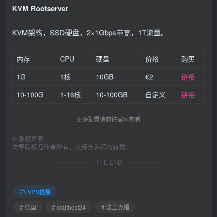
KVM Rootserver
KVM架构，SSD硬盘，2×1Gbps带宽，1T流量。
内存
CPU
硬盘
价格
购买
1G
1核
10GB
€2
链接
10-100G
1-16核
10-100GB
自定义
链接
更多配置请前往官网查看
©
版权声明
文章版权归作者所有，未经允许请勿转载。
THE END
VPS优惠
# 德国
# crafthost24
# 法兰克福