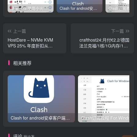
苹果 iOS 使用小火箭(shadowrocket)新手教程
Clash for android安卓客户端保姆级新手使用教程
上一篇
下一篇
HostDare – NVMe KVM
crafthost24:月付€2.2/德国
VPS 25% 年度折扣从
法兰克福/1核/1G内存/10G
$19.49 USD/year
硬盘/2×10Gbps带宽/1T流量
相关推荐
Clash for android安卓客户端保姆级新手使用教程
Clash订阅教
评论
抢沙发