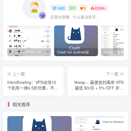
1420
1
3
828W+
这家伙很懒，什么都没有写...
苹果 iOS 使用小火箭(shadowrocket)新手教程
Clash for android安卓客户端保姆级新手使用教程
上一篇
下一篇
friendhosting：VPS全场10
Veesp – 最便宜的离岸 VPS
个机房一律4.5折优惠，不限
最低 $3/月 + 5% OFF 折扣
流量，低至8欧元/半年
码/俄罗斯/拉脱维亚
相关推荐