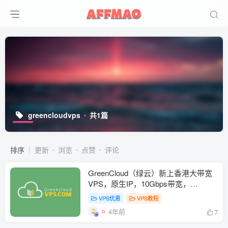
greencloudvps
共1篇
排序
更新
浏览
点赞
评论
GreenCloud（绿云）新上香港大带宽
VPS，原生IP，10Gbps带宽，
2C4G/4C8G配置可选，年付$25起
VPS优惠
VPS教程
4年前
7