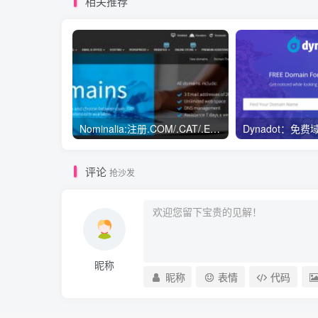
相关推荐
Nominalia:注册.COM/.CAT/.ES/.ONLINE,域名首年1欧
评论
抢沙发
昵称
昵称
表情
代码