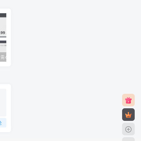
Name.com : 仅需41元注册10年.xyz 6位数字域名
OVH：免费.best 域名注册，无需信用卡
论