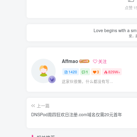
点赞
1
Love begins with a smi
爱，
Affmao
关注
1420
1
3
829W+
这家伙很懒，什么都没有写...
上一篇
DNSPod周四狂欢日注册.com域名仅需20元首年