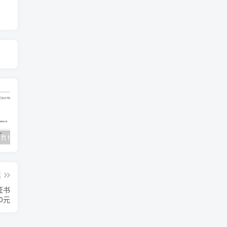
Clash订阅教程 For Windows中文使用图文教程
Clash for Mac使用教程
Quantumult保姆级新手使用教程-IOS圈
篇
证书
0元