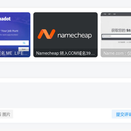
Dynadot：免费域名.ME .LIFE .WORKS .GURU申请
Namecheap:转入COM域名39元一年
图片
提交评