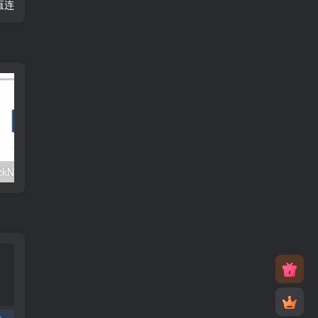
直连
#元旦优惠#RackNerd：$21.8每年/3核CPU/2G内存/25G SSD/4T流量/1Gbps/1个IP/KVM
v2rayNG 新手配置订阅教程（Android）