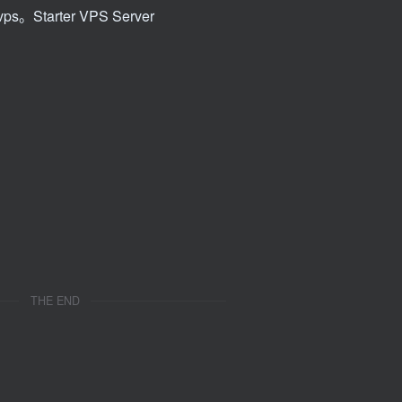
arter VPS Server
THE END