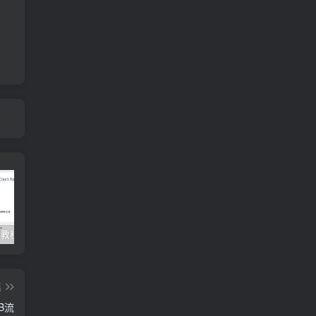
Clash订阅教程 For Windows中文使用图文教程
Clash for Mac使用教程
Quantumult保姆级新手使用教程-IOS圈
篇
TB流