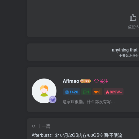
点赞
6
anything that 
不要延迟任
Affmao
关注
1420
1
3
829W+
这家伙很懒，什么都没有写...
上一篇
Afterburst：$10/月/2GB内存/60GB空间/不限流