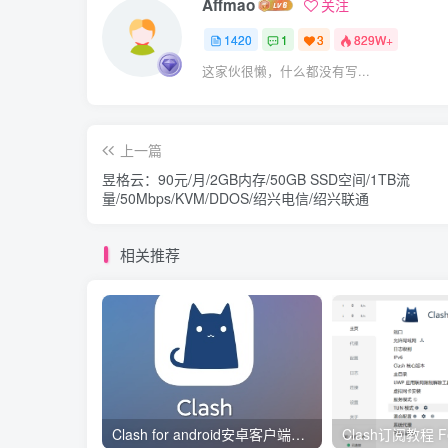
Affmao
关注
1420
1
3
829W+
这家伙很懒，什么都没有写...
上一篇
昱格云：90元/月/2GB内存/50GB SSD空间/1TB流
量/50Mbps/KVM/DDOS/绍兴电信/绍兴联通
相关推荐
Clash for android安卓客户端保姆级新手使用教程