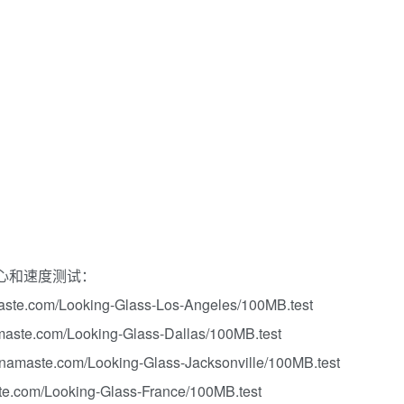
中心和速度测试：
ste.com/Looking-Glass-Los-Angeles/100MB.test
aste.com/Looking-Glass-Dallas/100MB.test
maste.com/Looking-Glass-Jacksonville/100MB.test
e.com/Looking-Glass-France/100MB.test