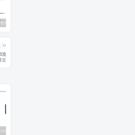
Clash订阅教程 For Windows中文使用图文教程
Clash for Mac使用教程
Quantumult保姆级新手使用教程-IOS圈
篇
TB流
/芬兰
#元旦优惠#RackNerd：$21.8每年/3核CPU/2G内存/25G SSD/4T流量/1Gbps/1个IP/KVM
v2rayNG 新手配置订阅教程（Android）