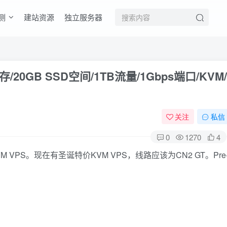
测
建站资源
独立服务器
MB内存/20GB SSD空间/1TB流量/1Gbps端口/KVM/
关注
私信
0
1270
4
类KVM VPS。现在有圣诞特价KVM VPS，线路应该为CN2 GT。Pre