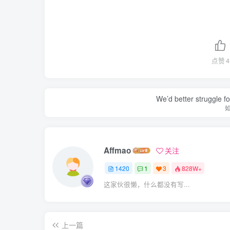
点赞
4
We’d better struggle fo
Affmao
关注
1420
1
3
828W+
这家伙很懒，什么都没有写...
上一篇