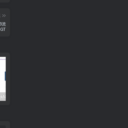
篇
TB流
 GT
#元旦优惠#RackNerd：$21.8每年/3核CPU/2G内存/25G SSD/4T流量/1Gbps/1个IP/KVM
v2rayNG 新手配置订阅教程（Android）