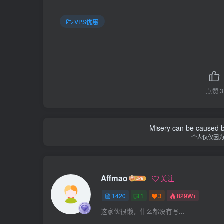
VPS优惠
点赞
3
Misery can be caused b
一个人仅仅因
Affmao
关注
1420
1
3
829W+
这家伙很懒，什么都没有写...