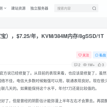
测
建站资源
独立服务器
宝），$7.25/年，KVM/384M内存/8gSSD/1T
关注
私信
2
1W+
3
种坑后，官方说已经修复了。从目前的表现来看，也应该是修复了，虽然
网络不佳，电信大多数时候勉强可以用，联通表现良好。现在很
失联几天的。如果能保持这个水平，年付7刀还是比较值的。
复好了，但是曾经的阴影估计能弥漫上半年左右才会算去。再提