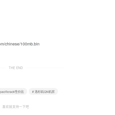
om/chinese/100mb.bin
THE END
 pacificrack性价比
# 洛杉矶QN机房
喜欢就支持一下吧