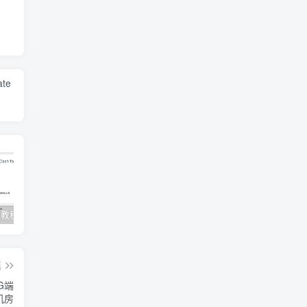
ate
Clash订阅教程 For Windows中文使用图文教程
Clash for Mac使用教程
Quantumult保姆级新手使用教程-IOS圈
篇
1G端
5机房