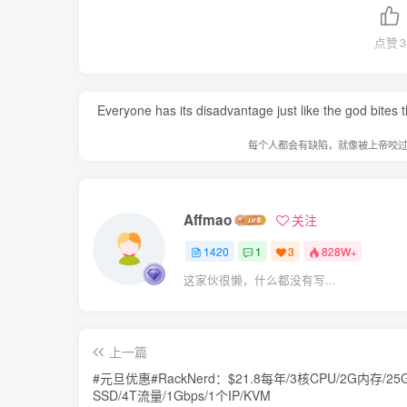
点赞
3
Everyone has its disadvantage just like the god bites
每个人都会有缺陷，就像被上帝咬
Affmao
关注
1420
1
3
828W+
这家伙很懒，什么都没有写...
上一篇
#元旦优惠#RackNerd：$21.8每年/3核CPU/2G内存/25
SSD/4T流量/1Gbps/1个IP/KVM