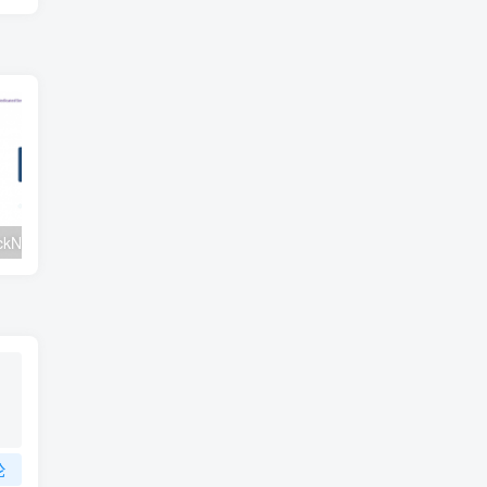
#元旦优惠#RackNerd：$21.8每年/3核CPU/2G内存/25G SSD/4T流量/1Gbps/1个IP/KVM
v2rayNG 新手配置订阅教程（Android）
论