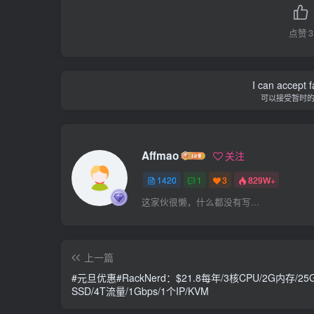
点赞
3
I can accept fa
可以接受暂时
Affmao
关注
1420
1
3
829W+
这家伙很懒，什么都没有写...
上一篇
#元旦优惠#RackNerd：$21.8每年/3核CPU/2G内存/25
SSD/4T流量/1Gbps/1个IP/KVM