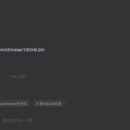
om/chinese/100mb.bin
THE END
 pacificrack性价比
# 洛杉矶QN机房
喜欢就支持一下吧