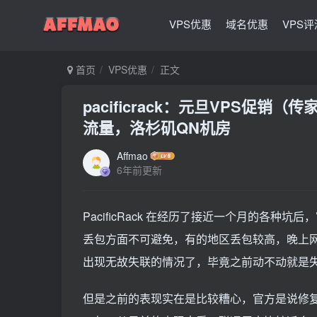
VPS优惠
域名优惠
VPS评
首页
VPS优惠
正文
pacificrack：元旦VPS促销（传家
流量，洛杉矶QN机房
Affmao
6年前更新
PacificRack 在经历了接近一个月的各
丢包方面不可避免，有的地区丢包较高，晚上
出现无故失联的情况了，毕竟之前动不动就是
但是之前的表现实在是比较糟心，官方是说修