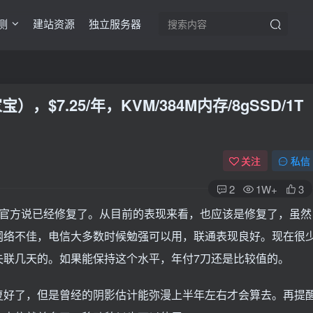
测
建站资源
独立服务器
宝），$7.25/年，KVM/384M内存/8gSSD/1T
关注
私信
2
1W+
3
种坑后，官方说已经修复了。从目前的表现来看，也应该是修复了，虽然
网络不佳，电信大多数时候勉强可以用，联通表现良好。现在很
失联几天的。如果能保持这个水平，年付7刀还是比较值的。
复好了，但是曾经的阴影估计能弥漫上半年左右才会算去。再提