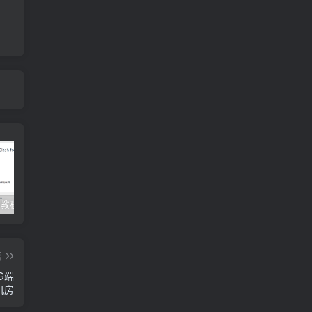
Clash订阅教程 For Windows中文使用图文教程
Clash for Mac使用教程
Quantumult保姆级新手使用教程-IOS圈
篇
1G端
5机房